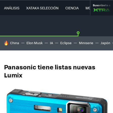
Suscríbete a
ANÁLISIS
XATAKA SELECCIÓN
CIENCIA
MOVILIDAD
HOY SE HABLA DE
China
Elon Musk
IA
Eclipse
Miniserie
Japón
Panasonic tiene listas nuevas
Lumix