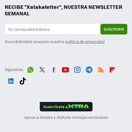
RECIBE "Xatakaletter", NUESTRA NEWSLETTER
SEMANAL
SUSCRIBIR
Suscribiéndote aceptas nuestra
política de privacidad
Síguenos
Wh
Twit
Fac
You
Inst
Tele
RSS
Flip
ats
ter
ebo
tub
agr
gra
boa
Link
Tikt
App
ok
e
am
m
rd
edI
ok
Suscríbete a
n
Apoya a Xataka y disfruta ventajas exclusivas