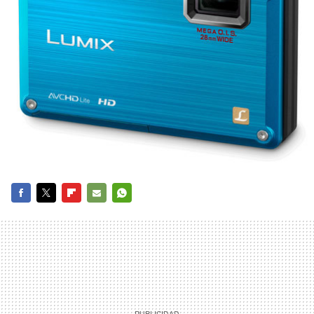
FACEBOOK
TWITTER
FLIPBOARD
E-
WHATSAPP
MAIL