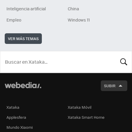
Inteligencia artificial
China
Empleo
Windows 11
VER MÁS TEMAS
BUSCA
SUBIR
Xataka
Xataka Móvil
Applesfera
Xataka Smart Home
Mundo Xiaomi