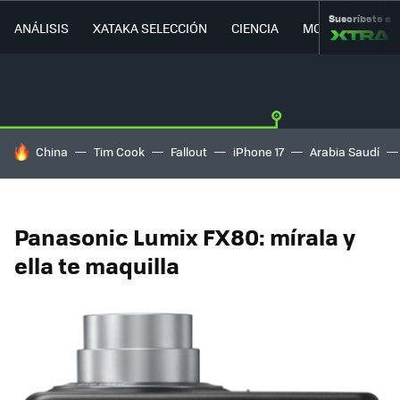
Suscríbete a
ANÁLISIS
XATAKA SELECCIÓN
CIENCIA
MOVILIDAD
HOY SE HABLA DE
China
Tim Cook
Fallout
iPhone 17
Arabia Saudí
Panasonic Lumix FX80: mírala y
ella te maquilla