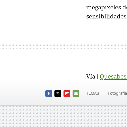
megapíxeles d
sensibilidades
Vía |
Quesabes
TEMAS
Fotografía
FACEBOOK
TWITTER
FLIPBOARD
E-
MAIL