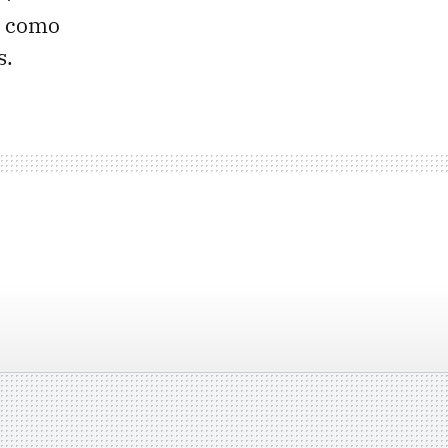
í como
s.