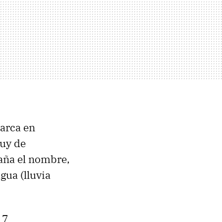
marca en
muy de
paña el nombre,
gua (lluvia
 7