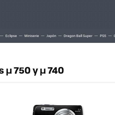
Eclipse
Miniserie
Japón
Dragon Ball Super
PS5
 µ 750 y µ 740