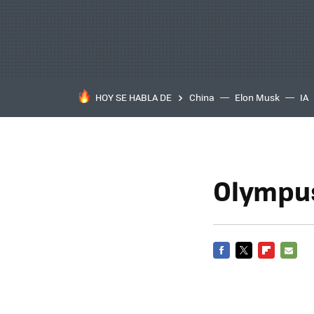
HOY SE HABLA DE
China
Elon Musk
IA
Olympus
FACEBOOK
TWITTER
FLIPBOARD
E-
MAIL