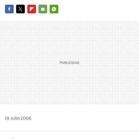
FACEBOOK
TWITTER
FLIPBOARD
E-
WHATSAPP
MAIL
19 Julio 2006