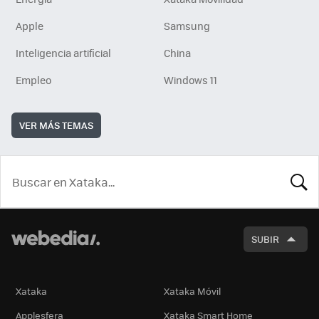
Apple
Samsung
Inteligencia artificial
China
Empleo
Windows 11
VER MÁS TEMAS
BUSCA
SUBIR
Xataka
Xataka Móvil
Applesfera
Xataka Smart Home