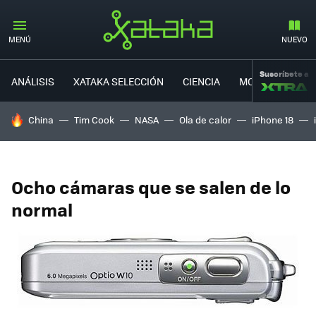
MENÚ
NUEVO
Suscríbete a
ANÁLISIS
XATAKA SELECCIÓN
CIENCIA
MOVILIDAD
HOY SE HABLA DE
China
Tim Cook
NASA
Ola de calor
iPhone 18
Ocho cámaras que se salen de lo
normal