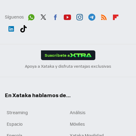
Síguenos
Wh
Twit
Fac
You
Inst
Tele
RSS
Flip
ats
ter
ebo
tub
agr
gra
boa
Link
Tikt
App
ok
e
am
m
rd
edI
ok
Suscríbete a
n
Apoya a Xataka y disfruta ventajas exclusivas
En Xataka hablamos de...
Streaming
Análisis
Espacio
Móviles
Energía
Xataka Movilidad