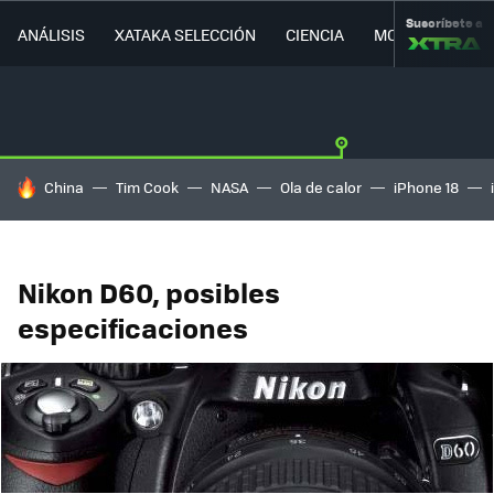
Suscríbete a
ANÁLISIS
XATAKA SELECCIÓN
CIENCIA
MOVILIDAD
HOY SE HABLA DE
China
Tim Cook
NASA
Ola de calor
iPhone 18
Nikon D60, posibles
especificaciones