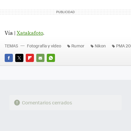
Vía |
Xatakafoto
.
TEMAS
Fotografía y vídeo
Rumor
Nikon
PMA 20
FACEBOOK
TWITTER
FLIPBOARD
E-
WHATSAPP
MAIL
Comentarios cerrados