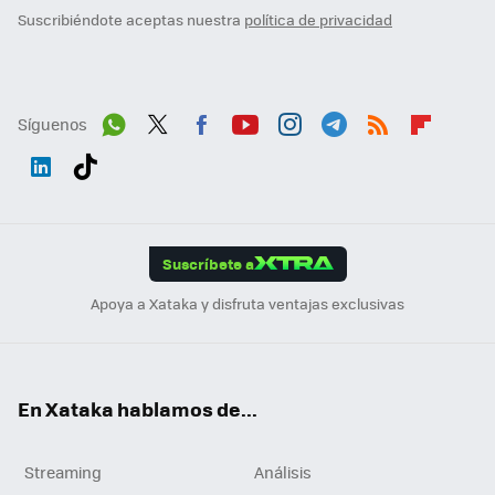
Suscribiéndote aceptas nuestra
política de privacidad
Síguenos
Wh
Twit
Fac
You
Inst
Tele
RSS
Flip
ats
ter
ebo
tub
agr
gra
boa
Link
Tikt
App
ok
e
am
m
rd
edI
ok
Suscríbete a
n
Apoya a Xataka y disfruta ventajas exclusivas
En Xataka hablamos de...
Streaming
Análisis