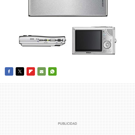
FACEBOOK
TWITTER
FLIPBOARD
E-
WHATSAPP
MAIL