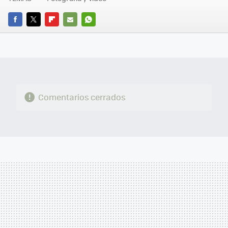
FACEBOOK
TWITTER
FLIPBOARD
E-
WHATSAPP
MAIL
Comentarios cerrados