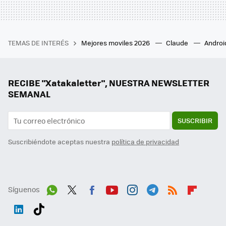
TEMAS DE INTERÉS
Mejores moviles 2026
Claude
Androi
RECIBE "Xatakaletter", NUESTRA NEWSLETTER
SEMANAL
SUSCRIBIR
Suscribiéndote aceptas nuestra
política de privacidad
Síguenos
Wh
Twit
Fac
You
Inst
Tele
RSS
Flip
ats
ter
ebo
tub
agr
gra
boa
Link
Tikt