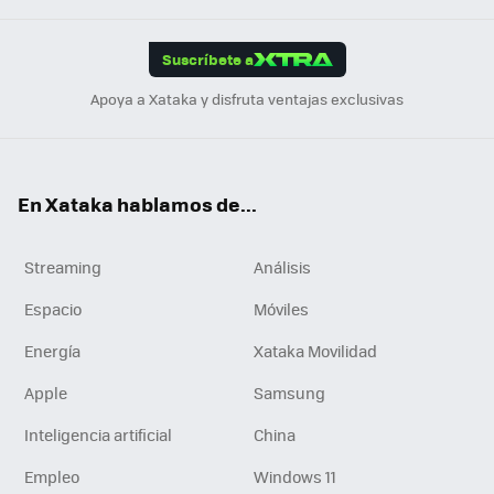
App
ok
e
am
m
rd
edI
ok
Suscríbete a
n
Apoya a Xataka y disfruta ventajas exclusivas
En Xataka hablamos de...
Streaming
Análisis
Espacio
Móviles
Energía
Xataka Movilidad
Apple
Samsung
Inteligencia artificial
China
Empleo
Windows 11