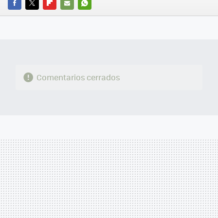
FACEBOOK
TWITTER
FLIPBOARD
E-
WHATSAPP
MAIL
Comentarios cerrados