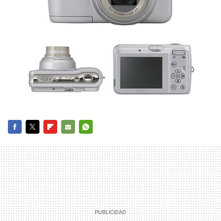
FACEBOOK
TWITTER
FLIPBOARD
E-
WHATSAPP
MAIL