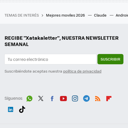
TEMAS DE INTERÉS
Mejores moviles 2026
Claude
Androi
RECIBE "Xatakaletter", NUESTRA NEWSLETTER
SEMANAL
SUSCRIBIR
Suscribiéndote aceptas nuestra
política de privacidad
Síguenos
Wh
Twit
Fac
You
Inst
Tele
RSS
Flip
ats
ter
ebo
tub
agr
gra
boa
Link
Tikt
App
ok
e
am
m
rd
edI
ok