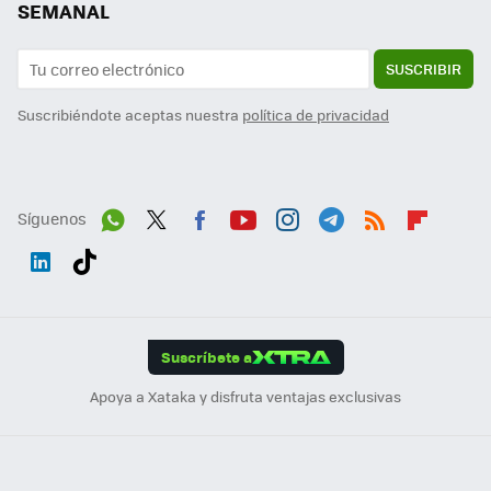
SEMANAL
SUSCRIBIR
Suscribiéndote aceptas nuestra
política de privacidad
Síguenos
Wh
Twit
Fac
You
Inst
Tele
RSS
Flip
ats
ter
ebo
tub
agr
gra
boa
Link
Tikt
App
ok
e
am
m
rd
edI
ok
Suscríbete a
n
Apoya a Xataka y disfruta ventajas exclusivas