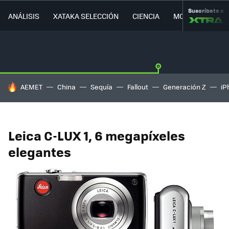
Suscríbete a
ANÁLISIS
XATAKA SELECCIÓN
CIENCIA
MOVILIDAD
HOY SE HABLA DE
AEMET
China
Sequía
Fallout
Generación Z
iP
Leica C-LUX 1, 6 megapíxeles
elegantes