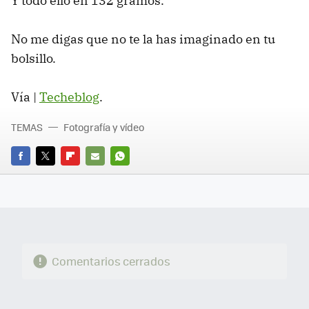
Y todo ello en 132 gramos.
No me digas que no te la has imaginado en tu
bolsillo.
Vía |
Techeblog
.
TEMAS
Fotografía y vídeo
FACEBOOK
TWITTER
FLIPBOARD
E-
WHATSAPP
MAIL
Comentarios cerrados