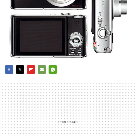
FACEBOOK
TWITTER
FLIPBOARD
E-
WHATSAPP
MAIL