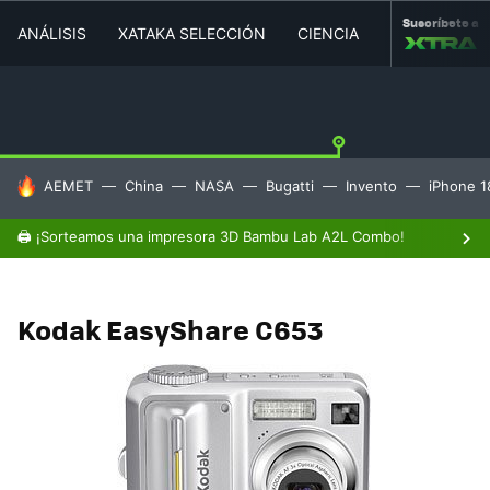
Suscríbete a
ANÁLISIS
XATAKA SELECCIÓN
CIENCIA
MOVILIDAD
HOY SE HABLA DE
AEMET
China
NASA
Bugatti
Invento
iPhone 1
🖨️ ¡Sorteamos una impresora 3D Bambu Lab A2L Combo!
Kodak EasyShare C653