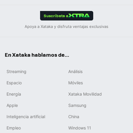
App
ok
e
am
m
rd
edIn
ok
Suscríbete a
Apoya a Xataka y disfruta ventajas exclusivas
En Xataka hablamos de...
Streaming
Análisis
Espacio
Móviles
Energía
Xataka Movilidad
Apple
Samsung
Inteligencia artificial
China
Empleo
Windows 11