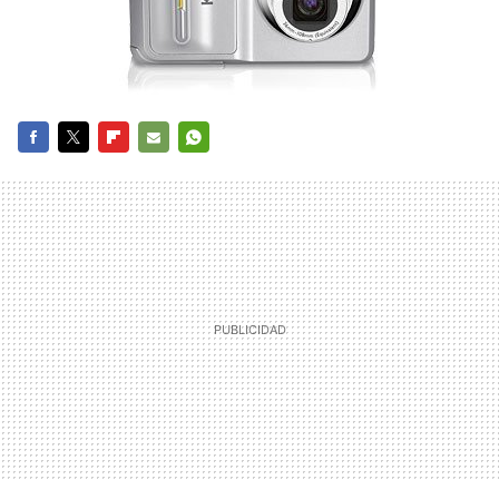
FACEBOOK
TWITTER
FLIPBOARD
E-
WHATSAPP
MAIL