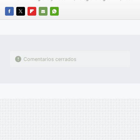
FACEBOOK
TWITTER
FLIPBOARD
E-
WHATSAPP
MAIL
Comentarios cerrados