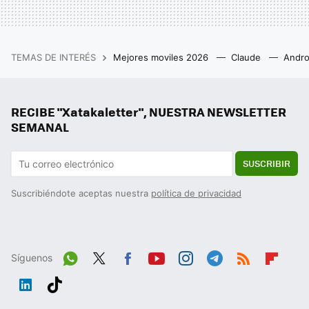
TEMAS DE INTERÉS
Mejores moviles 2026
Claude
Andro
RECIBE "Xatakaletter", NUESTRA NEWSLETTER
SEMANAL
SUSCRIBIR
Suscribiéndote aceptas nuestra
política de privacidad
Síguenos
Wh
Twit
Fac
You
Inst
Tele
RSS
Flip
ats
ter
ebo
tub
agr
gra
boa
Link
Tikt