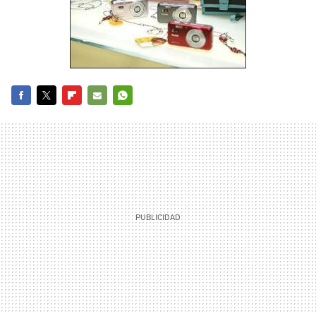
FACEBOOK
TWITTER
FLIPBOARD
E-
WHATSAPP
MAIL