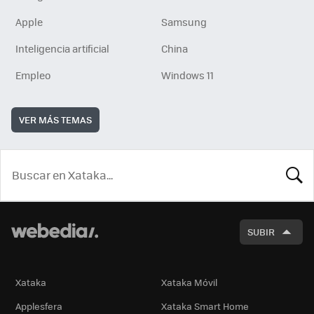
Apple
Samsung
Inteligencia artificial
China
Empleo
Windows 11
VER MÁS TEMAS
BUSCA
SUBIR
Xataka
Xataka Móvil
Applesfera
Xataka Smart Home