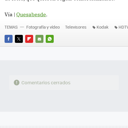
Vía |
Quesabesde
.
TEMAS
Fotografía y vídeo
Televisores
Kodak
HDT
FACEBOOK
TWITTER
FLIPBOARD
E-
WHATSAPP
MAIL
Comentarios cerrados