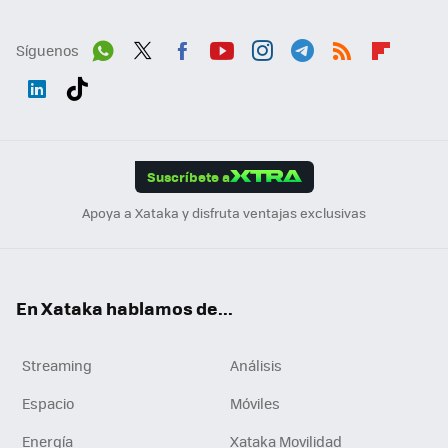
Síguenos
Wh
Twit
Fac
You
Inst
Tele
RSS
Flip
ats
ter
ebo
tub
agr
gra
boa
Link
Tikt
App
ok
e
am
m
rd
edI
ok
Suscríbete a
n
Apoya a Xataka y disfruta ventajas exclusivas
En Xataka hablamos de...
Streaming
Análisis
Espacio
Móviles
Energía
Xataka Movilidad