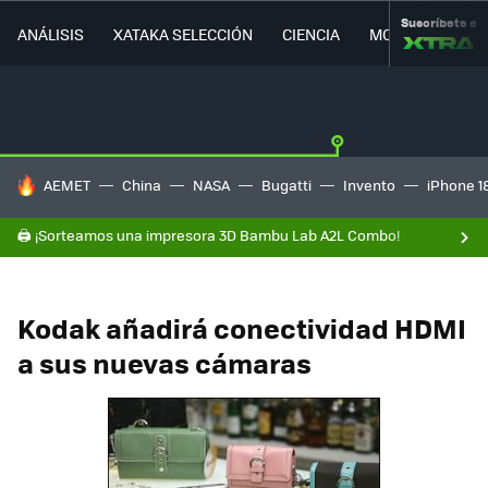
Suscríbete a
ANÁLISIS
XATAKA SELECCIÓN
CIENCIA
MOVILIDAD
HOY SE HABLA DE
AEMET
China
NASA
Bugatti
Invento
iPhone 1
🖨️ ¡Sorteamos una impresora 3D Bambu Lab A2L Combo!
Kodak añadirá conectividad HDMI
a sus nuevas cámaras