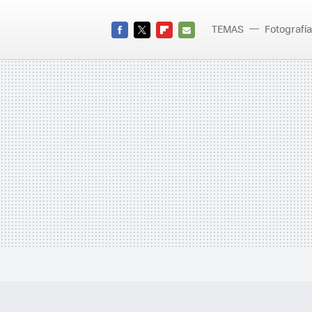
TEMAS
Fotografía
FACEBOOK
TWITTER
FLIPBOARD
E-
MAIL