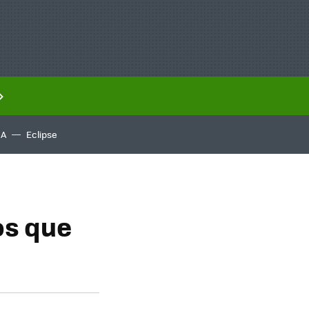
IA
Eclipse
os que