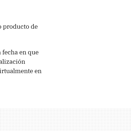
o producto de
a fecha en que
alización
virtualmente en