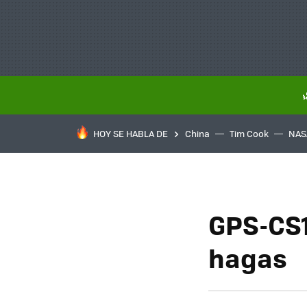
HOY SE HABLA DE
China
Tim Cook
NAS
GPS-CS1
hagas