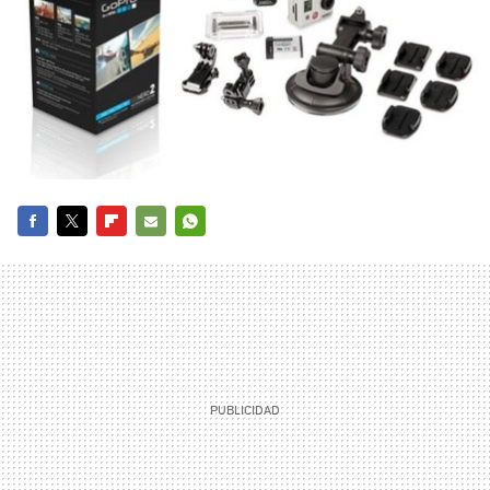
FACEBOOK
TWITTER
FLIPBOARD
E-
WHATSAPP
MAIL