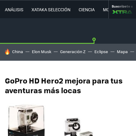
Suscríbete a
ANÁLISIS
XATAKA SELECCIÓN
CIENCIA
MOVILIDAD
HOY SE HABLA DE
China
Elon Musk
Generación Z
Eclipse
Mapa
GoPro HD Hero2 mejora para tus
aventuras más locas