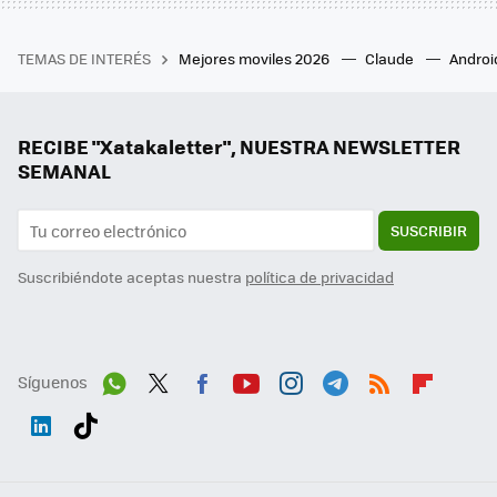
TEMAS DE INTERÉS
Mejores moviles 2026
Claude
Androi
RECIBE "Xatakaletter", NUESTRA NEWSLETTER
SEMANAL
SUSCRIBIR
Suscribiéndote aceptas nuestra
política de privacidad
Síguenos
Wh
Twit
Fac
You
Inst
Tele
RSS
Flip
ats
ter
ebo
tub
agr
gra
boa
Link
Tikt
App
ok
e
am
m
rd
edI
ok