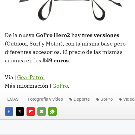
De la nueva
GoPro Hero2
hay
tres versiones
(Outdoor, Surf y Motor), con la misma base pero
diferentes accesorios. El precio de las mismas
arranca en los
349 euros
.
Vía |
GearPatrol
.
Más información |
GoPro
.
TEMAS
Fotografía y vídeo
Deporte
GoPro
Video
FACEBOOK
TWITTER
FLIPBOARD
E-
WHATSAPP
MAIL