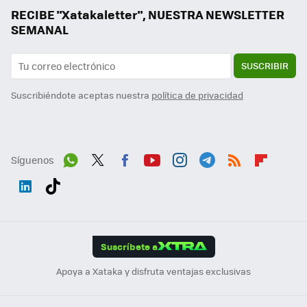
RECIBE "Xatakaletter", NUESTRA NEWSLETTER
SEMANAL
SUSCRIBIR
Suscribiéndote aceptas nuestra
política de privacidad
Síguenos
Wh
Twit
Fac
You
Inst
Tele
RSS
Flip
ats
ter
ebo
tub
agr
gra
boa
Link
Tikt
App
ok
e
am
m
rd
edI
ok
Suscríbete a
n
Apoya a Xataka y disfruta ventajas exclusivas