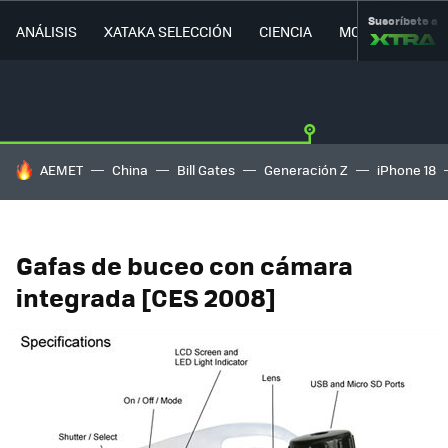
Suscríbete a
ANÁLISIS
XATAKA SELECCIÓN
CIENCIA
MOVILIDAD
HOY SE HABLA DE
AEMET
China
Bill Gates
Generación Z
iPhone 18
Gafas de buceo con cámara
integrada [CES 2008]