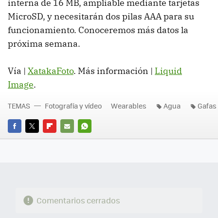
interna de 16 MB, ampliable mediante tarjetas
MicroSD, y necesitarán dos pilas AAA para su
funcionamiento. Conoceremos más datos la
próxima semana.
Vía |
XatakaFoto
. Más información |
Liquid
Image
.
TEMAS
Fotografía y vídeo
Wearables
Agua
Gafas
FACEBOOK
TWITTER
FLIPBOARD
E-
WHATSAPP
MAIL
Comentarios cerrados