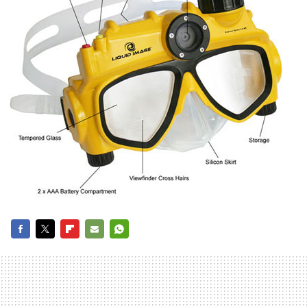
FACEBOOK
TWITTER
FLIPBOARD
E-
WHATSAPP
MAIL