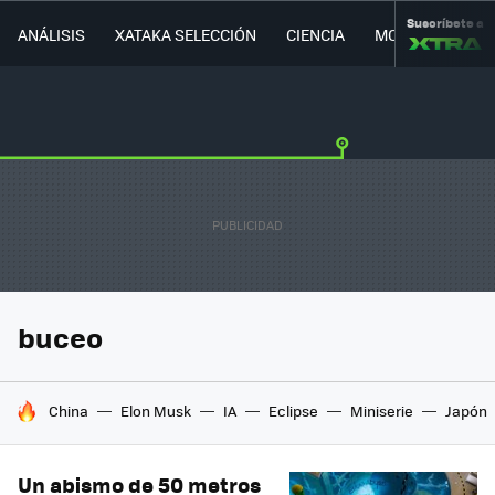
Suscríbete a
ANÁLISIS
XATAKA SELECCIÓN
CIENCIA
MOVILIDAD
buceo
HOY SE HABLA DE
China
Elon Musk
IA
Eclipse
Miniserie
Japón
Un abismo de 50 metros