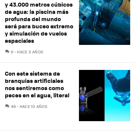
y 43.000 metros cúbicos
de agua: la piscina más
profunda del mundo
será para buceo extremo
y simulación de vuelos
espaciales
COMENTARIOS
6
HACE 5 AÑOS
Con este sistema de
branquias artificiales
nos sentiremos como
peces en el agua, literal
COMENTARIOS
48
HACE 10 AÑOS