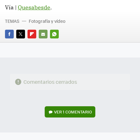
Vía |
Quesabesde
.
TEMAS
Fotografía y vídeo
FACEBOOK
TWITTER
FLIPBOARD
E-
WHATSAPP
MAIL
Comentarios cerrados
VER
1 COMENTARIO