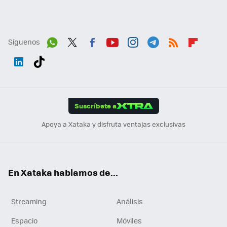
Síguenos
Wh
Twit
Fac
You
Inst
Tele
RSS
Flip
ats
ter
ebo
tub
agr
gra
boa
Link
Tikt
App
ok
e
am
m
rd
edI
ok
Suscríbete a
n
Apoya a Xataka y disfruta ventajas exclusivas
En Xataka hablamos de...
Streaming
Análisis
Espacio
Móviles