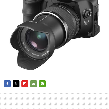
FACEBOOK
TWITTER
FLIPBOARD
E-
WHATSAPP
MAIL