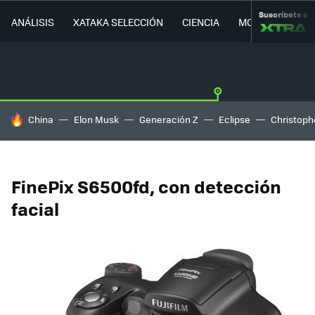
Suscríbete a
ANÁLISIS
XATAKA SELECCIÓN
CIENCIA
MOVILIDAD
HOY SE HABLA DE
China
Elon Musk
Generación Z
Eclipse
Christoph
FinePix S6500fd, con detección
facial