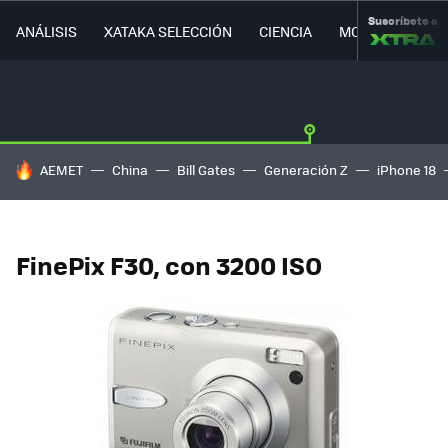
Suscríbete a
ANÁLISIS
XATAKA SELECCIÓN
CIENCIA
MOVILIDAD
HOY SE HABLA DE
AEMET
China
Bill Gates
Generación Z
iPhone 18
FinePix F30, con 3200 ISO