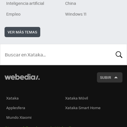
Inteligencia artificial
China
Empleo
Windows 11
VER MÁS TEMAS
BUSCA
SUBIR
Xataka
Xataka Móvil
Applesfera
Xataka Smart Home
Mundo Xiaomi