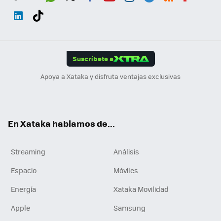
Wh
Twit
Fac
You
Inst
Tele
RSS
Flip
ats
ter
ebo
tub
agr
gra
boa
Link
Tikt
App
ok
e
am
m
rd
edI
ok
Suscríbete a
n
Apoya a Xataka y disfruta ventajas exclusivas
En Xataka hablamos de...
Streaming
Análisis
Espacio
Móviles
Energía
Xataka Movilidad
Apple
Samsung