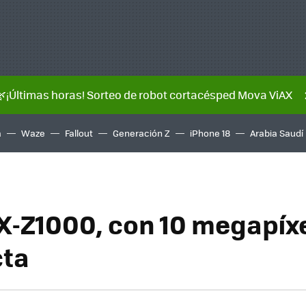
🌿¡Últimas horas! Sorteo de robot cortacésped Mova ViAX
a
Waze
Fallout
Generación Z
iPhone 18
Arabia Saudí
EX-Z1000, con 10 megapíx
ta