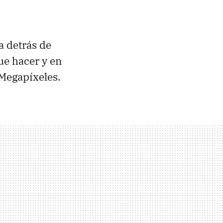
a detrás de
ue hacer y en
 Megapíxeles.