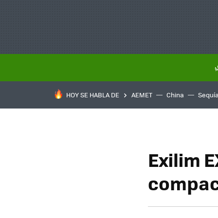
HOY SE HABLA DE
AEMET
China
Sequí
Exilim 
compac