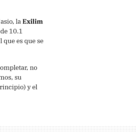
asio, la
Exilim
 de 10.1
l que es que se
completar, no
amos, su
rincipio) y el