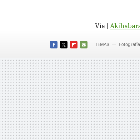
Vía |
Akihabar
TEMAS
Fotografía
FACEBOOK
TWITTER
FLIPBOARD
E-
MAIL