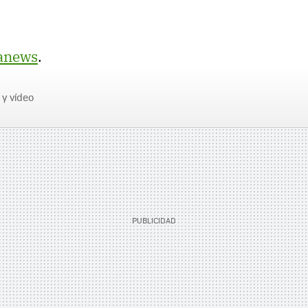
anews
.
 y vídeo