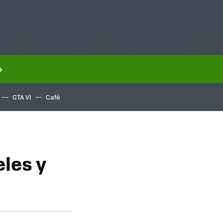
GTA VI
Café
eles y