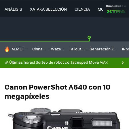
Suscríbete a
ANÁLISIS
XATAKA SELECCIÓN
CIENCIA
MOVILIDAD
HOY SE HABLA DE
AEMET
China
Waze
Fallout
Generación Z
iPh
🌿¡Últimas horas! Sorteo de robot cortacésped Mova ViAX
Canon PowerShot A640 con 10
megapíxeles