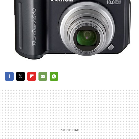
FACEBOOK
TWITTER
FLIPBOARD
E-
WHATSAPP
MAIL