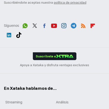
Suscribiéndote aceptas nuestra
política de privacidad
Síguenos
Wh
Twit
Fac
You
Inst
Tele
RSS
Flip
ats
ter
ebo
tub
agr
gra
boa
Link
Tikt
App
ok
e
am
m
rd
edI
ok
Suscríbete a
n
Apoya a Xataka y disfruta ventajas exclusivas
En Xataka hablamos de...
Streaming
Análisis