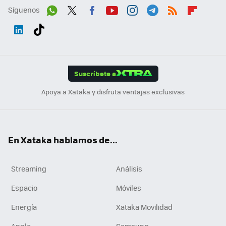
Síguenos
Wh
Twit
Fac
You
Inst
Tele
RSS
Flip
ats
ter
ebo
tub
agr
gra
boa
Link
Tikt
App
ok
e
am
m
rd
edI
ok
Suscríbete a
n
Apoya a Xataka y disfruta ventajas exclusivas
En Xataka hablamos de...
Streaming
Análisis
Espacio
Móviles
Energía
Xataka Movilidad
Apple
Samsung