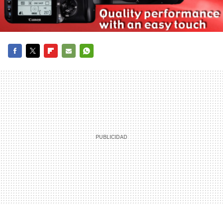
FACEBOOK
TWITTER
FLIPBOARD
E-
WHATSAPP
MAIL