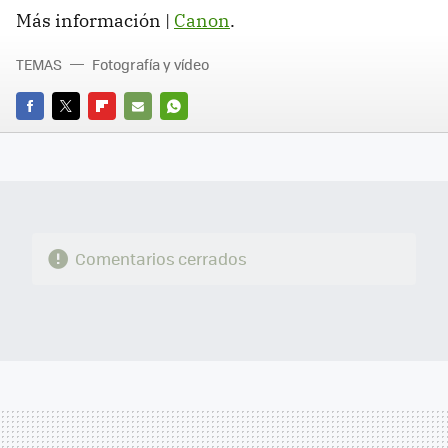
Más información |
Canon
.
TEMAS
Fotografía y vídeo
FACEBOOK
TWITTER
FLIPBOARD
E-
WHATSAPP
MAIL
Comentarios cerrados