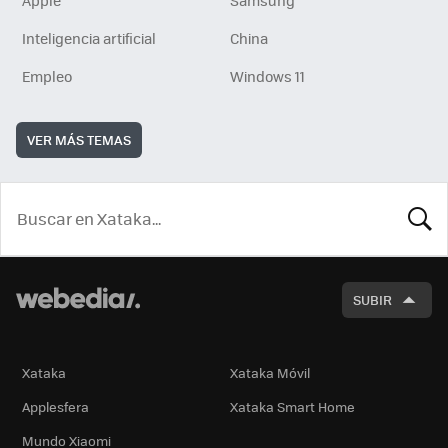
Inteligencia artificial
China
Empleo
Windows 11
VER MÁS TEMAS
BUSCA
SUBIR
Xataka
Xataka Móvil
Applesfera
Xataka Smart Home
Mundo Xiaomi