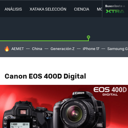
Suscríbete a
ANÁLISIS
XATAKA SELECCIÓN
CIENCIA
MOVILIDAD
HOY SE HABLA DE
AEMET
China
Generación Z
iPhone 17
Samsung G
Canon EOS 400D Digital