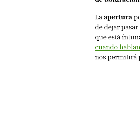
La
apertura
po
de dejar pasar
que está ínti
cuando hablam
nos permitirá 