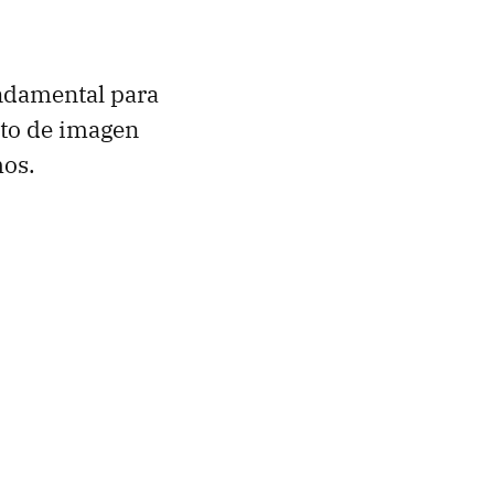
undamental para
ato de imagen
mos.