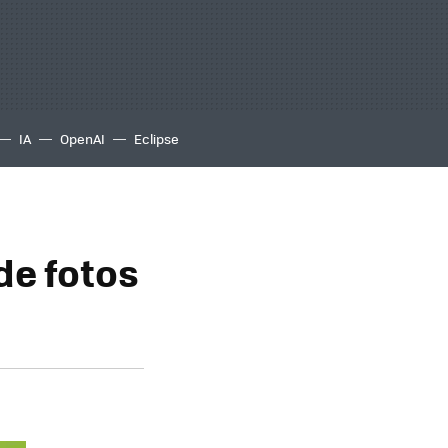
IA
OpenAI
Eclipse
de fotos