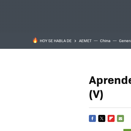
HOY SE HABLA DE
AEMET
China
Gener
Aprende
(V)
FACEBOOK
TWITTER
FLIPBOARD
E-