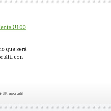
ciente U100
mo que será
rtátil con
Ultraportatil