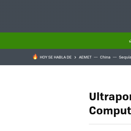
HOY SE HABLA DE
AEMET
China
Sequí
Ultrapo
Comput