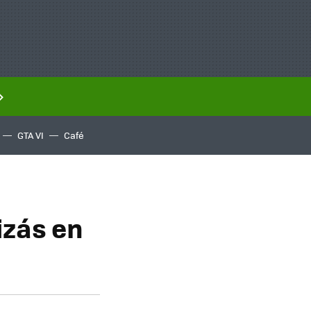
GTA VI
Café
izás en