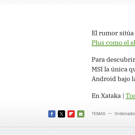
El rumor sitúa
Plus como el e
Para descubrir
MSI
la única qu
Android bajo 
En Xataka |
To
TEMAS
Ordenado
FACEBOOK
TWITTER
FLIPBOARD
E-
MAIL