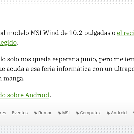
 al modelo
MSI
Wind de 10.2 pulgadas o
el re
legido
.
lo solo nos queda esperar a junio, pero me te
e acuda a esa feria informática con un ultrapo
la manga.
do sobre Android
.
res
Eventos
Rumor
MSI
Computex
Android