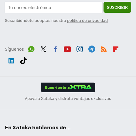
SUSCRIBIR
Suscribiéndote aceptas nuestra
política de privacidad
Síguenos
Wh
Twit
Fac
You
Inst
Tele
RSS
Flip
ats
ter
ebo
tub
agr
gra
boa
Link
Tikt
App
ok
e
am
m
rd
edI
ok
Suscríbete a
n
Apoya a Xataka y disfruta ventajas exclusivas
En Xataka hablamos de...