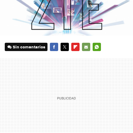
Sin comentarios
FACEBOOK
TWITTER
FLIPBOARD
E-
WHATSAPP
MAIL