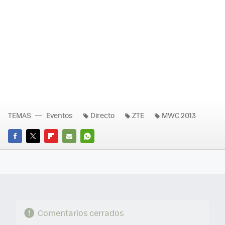
TEMAS
Eventos
Directo
ZTE
MWC 2013
FACEBOOK
TWITTER
FLIPBOARD
E-
WHATSAPP
MAIL
Comentarios cerrados