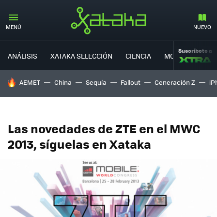
MENÚ
NUEVO
Suscríbete a
ANÁLISIS
XATAKA SELECCIÓN
CIENCIA
MOVILIDAD
HOY SE HABLA DE
AEMET
China
Sequía
Fallout
Generación Z
iP
Las novedades de ZTE en el MWC
2013, síguelas en Xataka