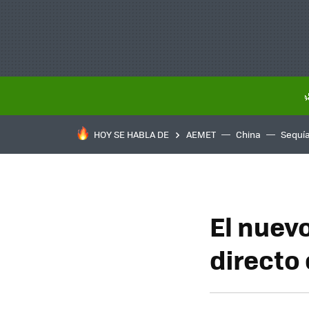
HOY SE HABLA DE
AEMET
China
Sequí
El nuevo
directo 