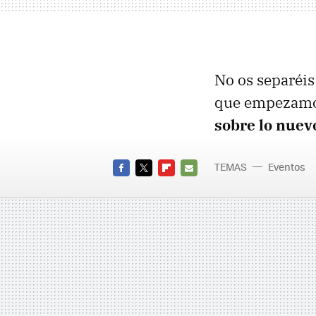
No os separéis
que empezamos
sobre lo nuev
TEMAS
Eventos
FACEBOOK
TWITTER
FLIPBOARD
E-
MAIL