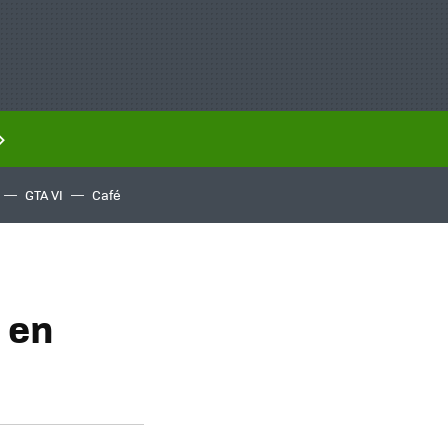
GTA VI
Café
o en