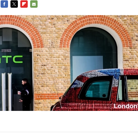
FACEBOOK
TWITTER
FLIPBOARD
E-
MAIL