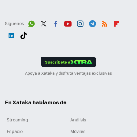
Síguenos
Wh
Twit
Fac
You
Inst
Tele
RSS
Flip
ats
ter
ebo
tub
agr
gra
boa
Link
Tikt
App
ok
e
am
m
rd
edI
ok
Suscríbete a
n
Apoya a Xataka y disfruta ventajas exclusivas
En Xataka hablamos de...
Streaming
Análisis
Espacio
Móviles