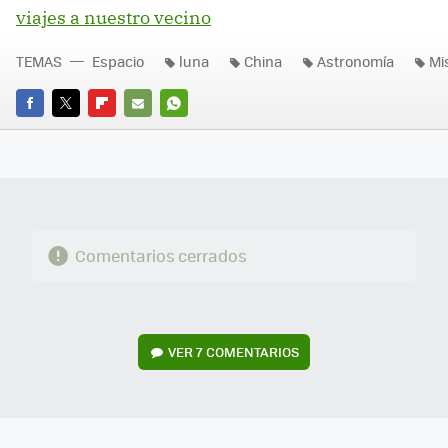
viajes a nuestro vecino
TEMAS
Espacio
luna
China
Astronomía
Mi
FACEBOOK
TWITTER
FLIPBOARD
E-
WHATSAPP
MAIL
Comentarios cerrados
VER
7 COMENTARIOS