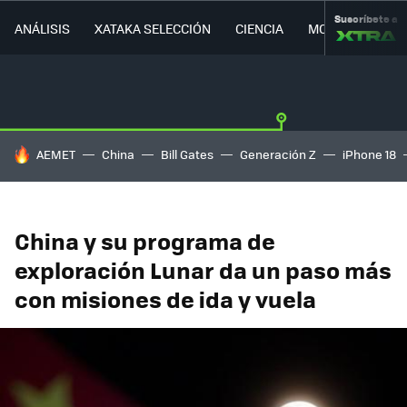
Suscríbete a
ANÁLISIS
XATAKA SELECCIÓN
CIENCIA
MOVILIDAD
HOY SE HABLA DE
AEMET
China
Bill Gates
Generación Z
iPhone 18
China y su programa de
exploración Lunar da un paso más
con misiones de ida y vuela