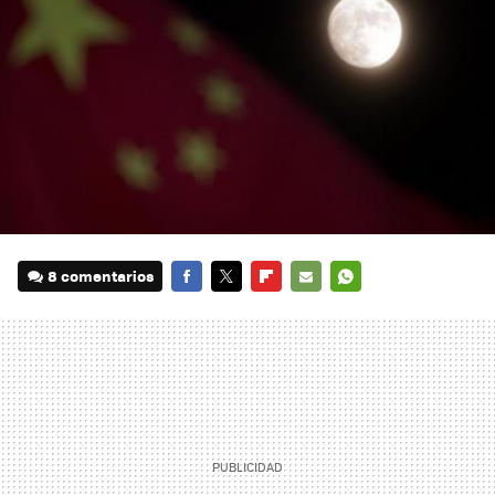
8 comentarios
FACEBOOK
TWITTER
FLIPBOARD
E-
WHATSAPP
MAIL