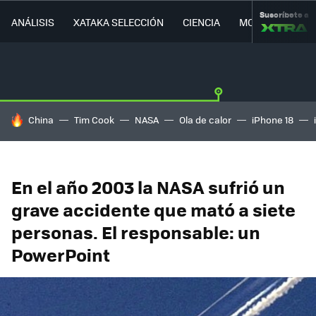
Suscríbete a
ANÁLISIS
XATAKA SELECCIÓN
CIENCIA
MOVILIDAD
HOY SE HABLA DE
China
Tim Cook
NASA
Ola de calor
iPhone 18
En el año 2003 la NASA sufrió un
grave accidente que mató a siete
personas. El responsable: un
PowerPoint