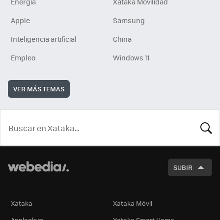
Energía
Xataka Movilidad
Apple
Samsung
Inteligencia artificial
China
Empleo
Windows 11
VER MÁS TEMAS
BUSCA
SUBIR
Xataka
Xataka Móvil
Applesfera
Xataka Smart Home