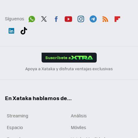
Síguenos
Wh
Twit
Fac
You
Inst
Tele
RSS
Flip
ats
ter
ebo
tub
agr
gra
boa
Link
Tikt
App
ok
e
am
m
rd
edI
ok
Suscríbete a
n
Apoya a Xataka y disfruta ventajas exclusivas
En Xataka hablamos de...
Streaming
Análisis
Espacio
Móviles