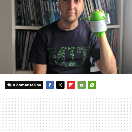
6 comentarios
FACEBOOK
TWITTER
FLIPBOARD
E-
WHATSAPP
MAIL