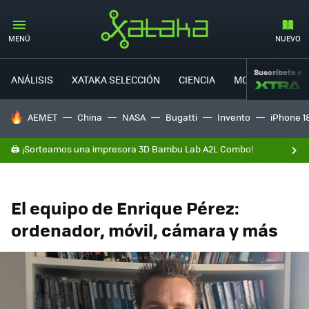
MENÚ
NUEVO
Suscríbete a
ANÁLISIS
XATAKA SELECCIÓN
CIENCIA
MOVILIDAD
HOY SE HABLA DE
AEMET
China
NASA
Bugatti
Invento
iPhone 1
🖨️ ¡Sorteamos una impresora 3D Bambu Lab A2L Combo!
El equipo de Enrique Pérez:
ordenador, móvil, cámara y más