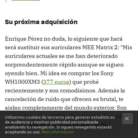
Su próxima adquisición
Enrique Pérez no duda, lo siguiente que hará
será sustituir sus auriculares MEE Matrix 2: "Mis
auriculares actuales se me han deteriorado
sorprendentemente rápido aunque se siguen
oyendo bien. Mi idea es comprar los Sony
WH1000XM3 (
377 euros
) que probé
recientemente y son comodísimos. Además la
cancelación de ruido que ofrecen es brutal, te
aislan completamente del mundo exterior. Son
manejables y versátiles. Me encanta el sonido y
Utilizamos cookies de terceros para generar estadísticas
de audiencia y mostrar publicidad personalizada
creo que
son de lo mejorcito hoy en día
."
analizando tu navegación. Si sigues navegando estarás
aceptando su uso.
Más información