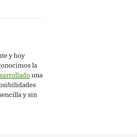
te y hoy
conocimos la
sarrollado
una
posibilidades
encilla y sin