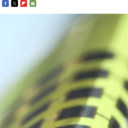
FACEBOOK
TWITTER
FLIPBOARD
E-
MAIL