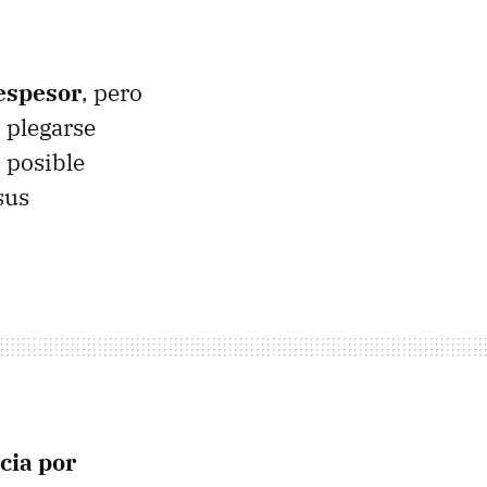
espesor
, pero
 plegarse
 posible
sus
cia por