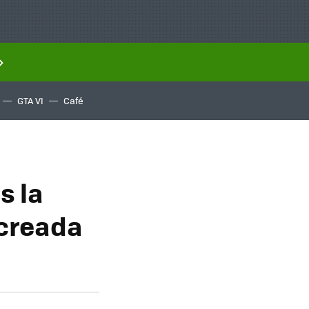
GTA VI
Café
s la
 creada