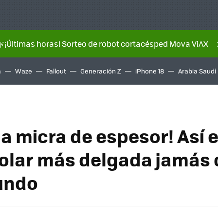
🌿¡Últimas horas! Sorteo de robot cortacésped Mova ViAX
a
Waze
Fallout
Generación Z
iPhone 18
Arabia Saudí
a micra de espesor! Así e
solar más delgada jamás
undo