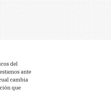
icos del
 estamos ante
 cual cambia
pción que