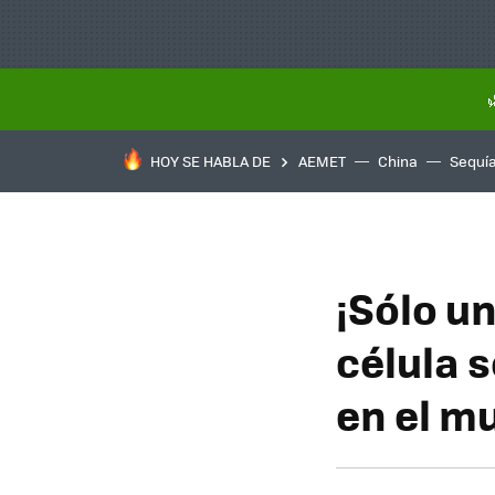
HOY SE HABLA DE
AEMET
China
Sequí
¡Sólo un
célula 
en el m