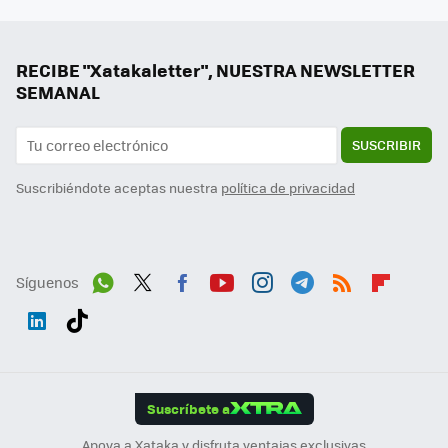
RECIBE "Xatakaletter", NUESTRA NEWSLETTER
SEMANAL
SUSCRIBIR
Suscribiéndote aceptas nuestra
política de privacidad
Síguenos
Wh
Twit
Fac
You
Inst
Tele
RSS
Flip
ats
ter
ebo
tub
agr
gra
boa
Link
Tikt
App
ok
e
am
m
rd
edI
ok
Suscríbete a
n
Apoya a Xataka y disfruta ventajas exclusivas