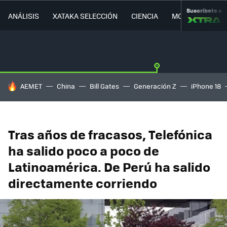
Suscríbete a
ANÁLISIS
XATAKA SELECCIÓN
CIENCIA
MOVILIDAD
HOY SE HABLA DE
AEMET
China
Bill Gates
Generación Z
iPhone 18
Tras años de fracasos, Telefónica
ha salido poco a poco de
Latinoamérica. De Perú ha salido
directamente corriendo