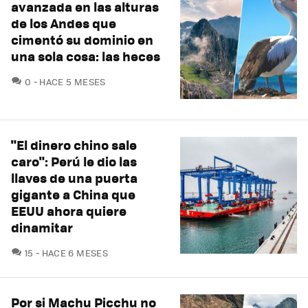
avanzada en las alturas
de los Andes que
cimentó su dominio en
una sola cosa: las heces
COMENTARIOS
0
HACE 5 MESES
"El dinero chino sale
caro": Perú le dio las
llaves de una puerta
gigante a China que
EEUU ahora quiere
dinamitar
COMENTARIOS
15
HACE 6 MESES
Por si Machu Picchu no