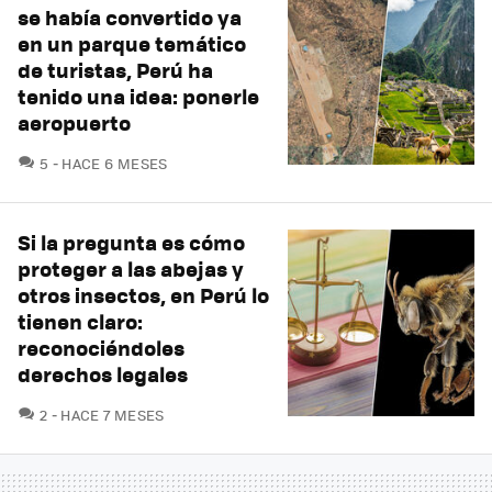
se había convertido ya
en un parque temático
de turistas, Perú ha
tenido una idea: ponerle
aeropuerto
COMENTARIOS
5
HACE 6 MESES
Si la pregunta es cómo
proteger a las abejas y
otros insectos, en Perú lo
tienen claro:
reconociéndoles
derechos legales
COMENTARIOS
2
HACE 7 MESES