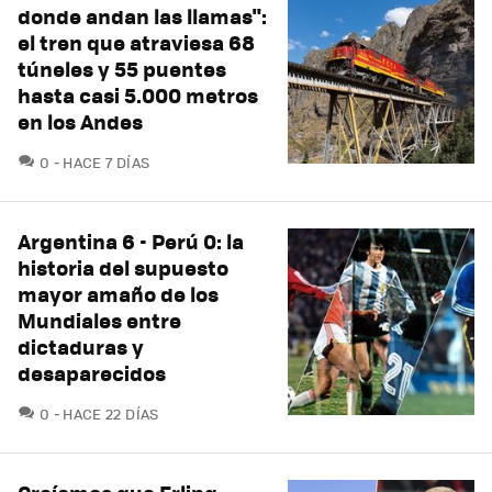
donde andan las llamas":
el tren que atraviesa 68
túneles y 55 puentes
hasta casi 5.000 metros
en los Andes
COMENTARIOS
0
HACE 7 DÍAS
Argentina 6 - Perú 0: la
historia del supuesto
mayor amaño de los
Mundiales entre
dictaduras y
desaparecidos
COMENTARIOS
0
HACE 22 DÍAS