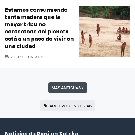
Estamos consumiendo
tanta madera que la
mayor tribu no
contactada del planeta
está a un paso de vivir en
una ciudad
COMENTARIOS
7
HACE UN AÑO
MÁS ANTIGUAS
»
ARCHIVO DE NOTICIAS
Noticias de Perú en Xataka