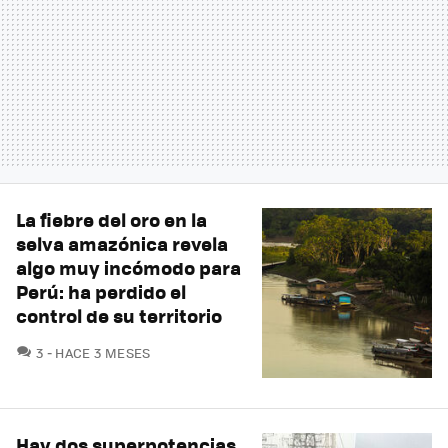
La fiebre del oro en la
selva amazónica revela
algo muy incómodo para
Perú: ha perdido el
control de su territorio
COMENTARIOS
3
HACE 3 MESES
Hay dos superpotencias