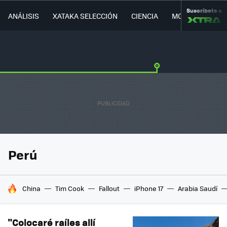
Suscríbete a
ANÁLISIS
XATAKA SELECCIÓN
CIENCIA
MOVILIDAD
Perú
HOY SE HABLA DE
China
Tim Cook
Fallout
iPhone 17
Arabia Saudí
"Colocaré raíles allí