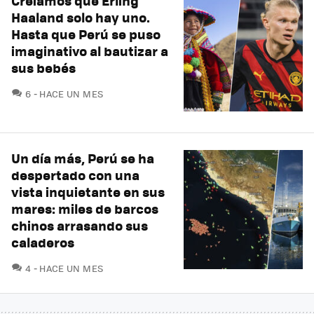
Creíamos que Erling
Haaland solo hay uno.
Hasta que Perú se puso
imaginativo al bautizar a
sus bebés
COMENTARIOS
6
HACE UN MES
Un día más, Perú se ha
despertado con una
vista inquietante en sus
mares: miles de barcos
chinos arrasando sus
caladeros
COMENTARIOS
4
HACE UN MES