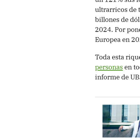
ultrarricos de
billones de dó
2024. Por pone
Europea en 202
Toda esta riq
personas
en to
informe de UBS