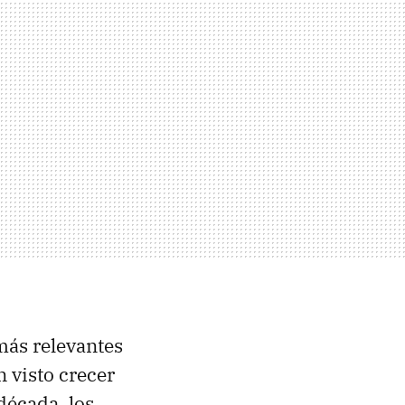
más relevantes
 visto crecer
década, los