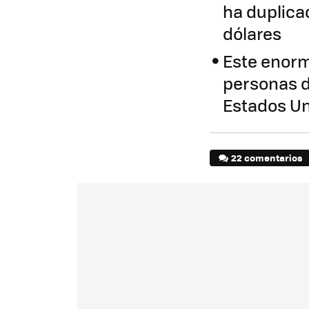
ha duplicad
dólares
Este enorm
personas d
Estados U
22 comentarios