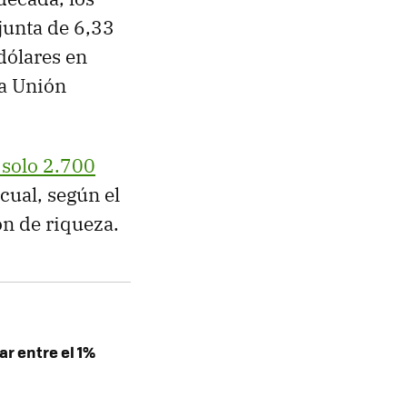
junta de 6,33
dólares en
la Unión
solo 2.700
 cual, según el
ón de riqueza.
r entre el 1%