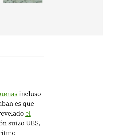
buenas
incluso
raban es que
revelado
el
ión suizo UBS,
 ritmo