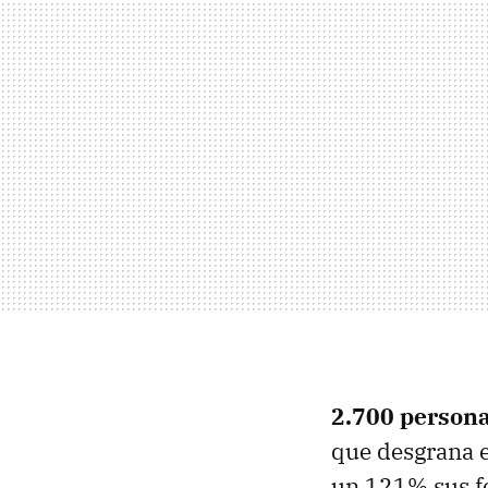
2.700 persona
que desgrana e
un 121% sus fo