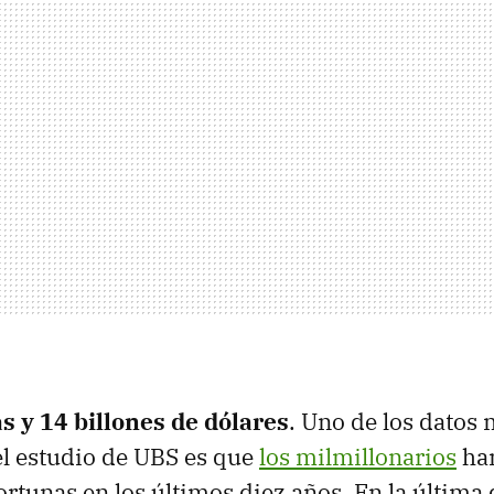
s y 14 billones de dólares
. Uno de los datos 
l estudio de UBS es que
los milmillonarios
han
rtunas en los últimos diez años. En la última 