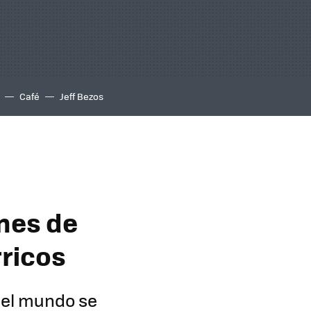
Café
Jeff Bezos
ones de
rricos
 del mundo se