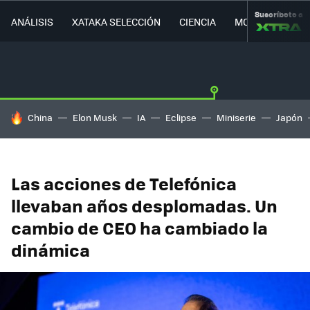
Suscríbete a
ANÁLISIS
XATAKA SELECCIÓN
CIENCIA
MOVILIDAD
HOY SE HABLA DE
China
Elon Musk
IA
Eclipse
Miniserie
Japón
Las acciones de Telefónica
llevaban años desplomadas. Un
cambio de CEO ha cambiado la
dinámica