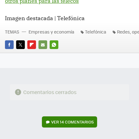
otros planes para las telecos
Imagen destacada | Telefónica
TEMAS
Empresas y economía
Telefónica
Redes, op
FACEBOOK
TWITTER
FLIPBOARD
E-
WHATSAPP
MAIL
Comentarios cerrados
VER
14 COMENTARIOS