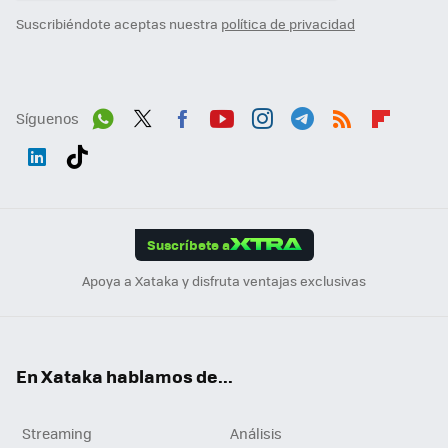
Suscribiéndote aceptas nuestra
política de privacidad
Síguenos
Wh
Twit
Fac
You
Inst
Tele
RSS
Flip
ats
ter
ebo
tub
agr
gra
boa
Link
Tikt
App
ok
e
am
m
rd
edI
ok
Suscríbete a
n
Apoya a Xataka y disfruta ventajas exclusivas
En Xataka hablamos de...
Streaming
Análisis