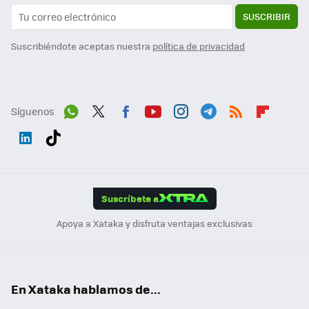
SUSCRIBIR
Suscribiéndote aceptas nuestra
política de privacidad
Síguenos
Wh
Twit
Fac
You
Inst
Tele
RSS
Flip
ats
ter
ebo
tub
agr
gra
boa
Link
Tikt
App
ok
e
am
m
rd
edI
ok
Suscríbete a
n
Apoya a Xataka y disfruta ventajas exclusivas
En Xataka hablamos de...