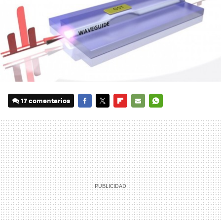
17 comentarios
FACEBOOK
TWITTER
FLIPBOARD
E-
WHATSAPP
MAIL