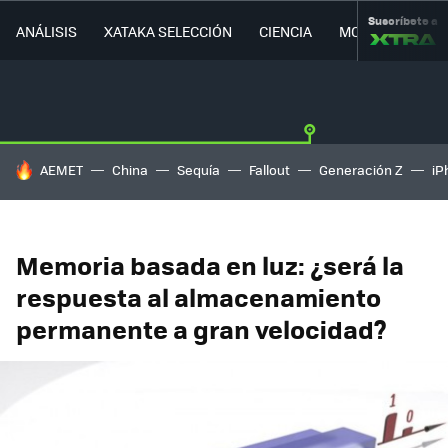
Suscríbete a
ANÁLISIS
XATAKA SELECCIÓN
CIENCIA
MOVILIDAD
HOY SE HABLA DE
AEMET
China
Sequía
Fallout
Generación Z
iP
Memoria basada en luz: ¿será la
respuesta al almacenamiento
permanente a gran velocidad?