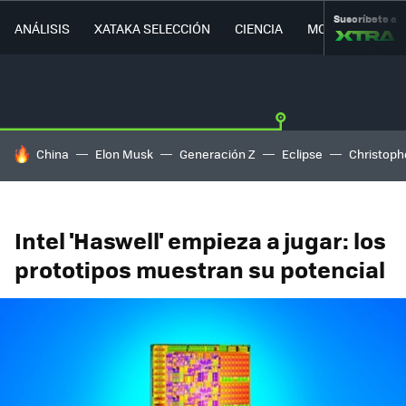
Suscríbete a
ANÁLISIS
XATAKA SELECCIÓN
CIENCIA
MOVILIDAD
HOY SE HABLA DE
China
Elon Musk
Generación Z
Eclipse
Christoph
Intel 'Haswell' empieza a jugar: los
prototipos muestran su potencial