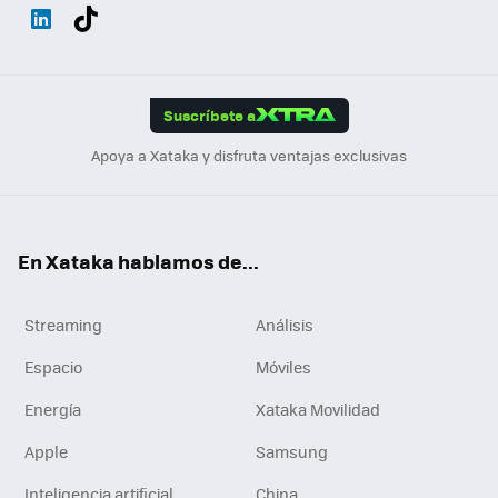
Wh
Twit
Fac
You
Inst
Tele
RSS
Flip
ats
ter
ebo
tub
agr
gra
boa
Link
Tikt
App
ok
e
am
m
rd
edI
ok
Suscríbete a
n
Apoya a Xataka y disfruta ventajas exclusivas
En Xataka hablamos de...
Streaming
Análisis
Espacio
Móviles
Energía
Xataka Movilidad
Apple
Samsung
Inteligencia artificial
China