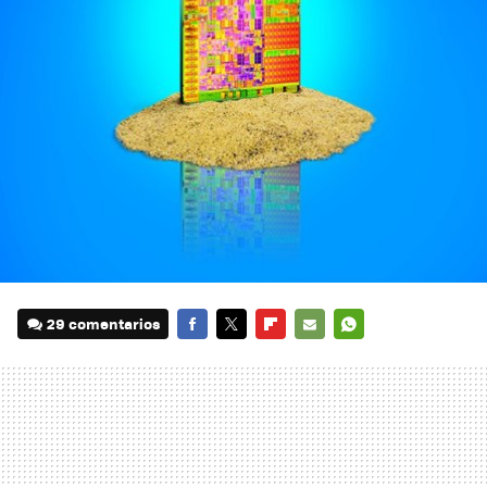
29 comentarios
FACEBOOK
TWITTER
FLIPBOARD
E-
WHATSAPP
MAIL