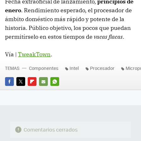
Fecha extraoficial de lanzamiento,
principios de
enero
. Rendimiento esperado, el procesador de
ámbito doméstico más rápido y potente de la
historia. Público objetivo, los pocos que puedan
permitírselo en estos tiempos de
vacas flacas
.
Vía |
TweakTown
.
TEMAS
Componentes
Intel
Procesador
Microp
FACEBOOK
TWITTER
FLIPBOARD
E-
WHATSAPP
MAIL
Comentarios cerrados