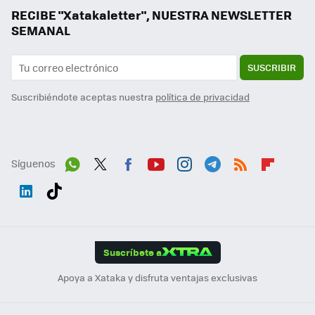
RECIBE "Xatakaletter", NUESTRA NEWSLETTER
SEMANAL
SUSCRIBIR
Suscribiéndote aceptas nuestra
política de privacidad
Síguenos
Wh
Twit
Fac
You
Inst
Tele
RSS
Flip
ats
ter
ebo
tub
agr
gra
boa
Link
Tikt
App
ok
e
am
m
rd
edI
ok
Suscríbete a
n
Apoya a Xataka y disfruta ventajas exclusivas