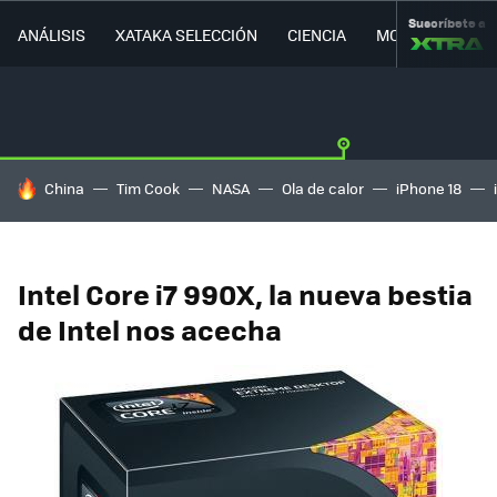
Suscríbete a
ANÁLISIS
XATAKA SELECCIÓN
CIENCIA
MOVILIDAD
HOY SE HABLA DE
China
Tim Cook
NASA
Ola de calor
iPhone 18
Intel Core i7 990X, la nueva bestia
de Intel nos acecha