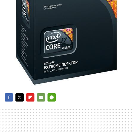
FACEBOOK
TWITTER
FLIPBOARD
E-
WHATSAPP
MAIL