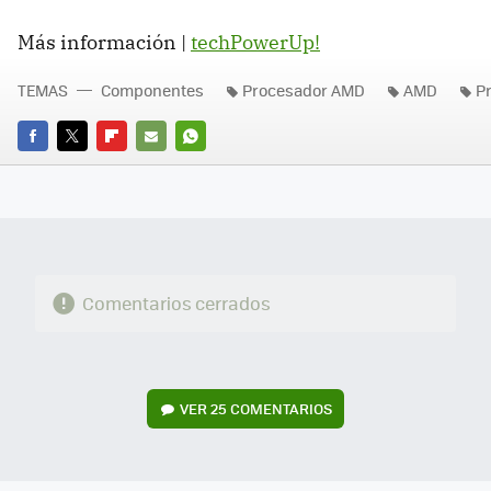
Más información |
techPowerUp!
TEMAS
Componentes
Procesador AMD
AMD
P
FACEBOOK
TWITTER
FLIPBOARD
E-
WHATSAPP
MAIL
Comentarios cerrados
VER
25 COMENTARIOS