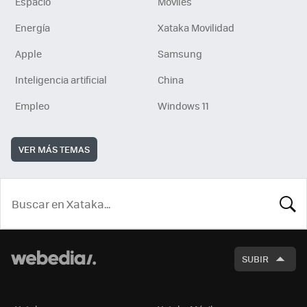
Espacio
Móviles
Energía
Xataka Movilidad
Apple
Samsung
Inteligencia artificial
China
Empleo
Windows 11
VER MÁS TEMAS
BUSCA
SUBIR