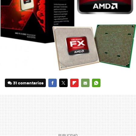
31 comentarios
FACEBOOK
TWITTER
FLIPBOARD
E-
WHATSAPP
MAIL