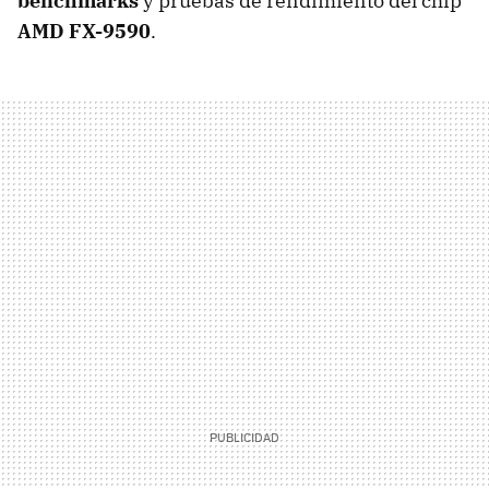
benchmarks
y pruebas de rendimiento del chip
AMD FX-9590
.