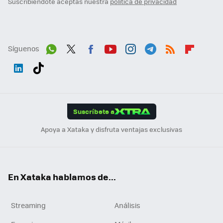
Suscribiéndote aceptas nuestra
política de privacidad
Síguenos
Wh
Twit
Fac
You
Inst
Tele
RSS
Flip
ats
ter
ebo
tub
agr
gra
boa
Link
Tikt
App
ok
e
am
m
rd
edI
ok
Suscríbete a
n
Apoya a Xataka y disfruta ventajas exclusivas
En Xataka hablamos de...
Streaming
Análisis