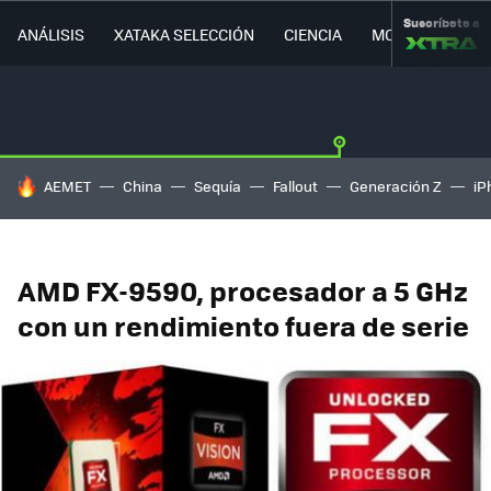
Suscríbete a
ANÁLISIS
XATAKA SELECCIÓN
CIENCIA
MOVILIDAD
HOY SE HABLA DE
AEMET
China
Sequía
Fallout
Generación Z
iP
AMD FX-9590, procesador a 5 GHz
con un rendimiento fuera de serie