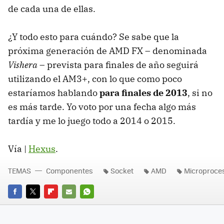
de cada una de ellas.
¿Y todo esto para cuándo? Se sabe que la
próxima generación de
AMD
FX – denominada
Vishera
– prevista para finales de año seguirá
utilizando el AM3+, con lo que como poco
estaríamos hablando
para finales de 2013
, si no
es más tarde. Yo voto por una fecha algo más
tardía y me lo juego todo a 2014 o 2015.
Vía |
Hexus
.
TEMAS
Componentes
Socket
AMD
Microproce
FACEBOOK
TWITTER
FLIPBOARD
E-
WHATSAPP
MAIL