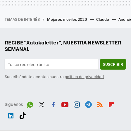
TEMAS DE INTERÉS
Mejores moviles 2026
Claude
Androi
RECIBE "Xatakaletter", NUESTRA NEWSLETTER
SEMANAL
SUSCRIBIR
Suscribiéndote aceptas nuestra
política de privacidad
Síguenos
Wh
Twit
Fac
You
Inst
Tele
RSS
Flip
ats
ter
ebo
tub
agr
gra
boa
Link
Tikt