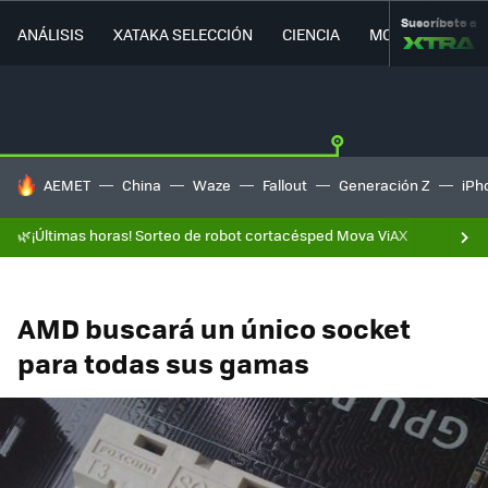
Suscríbete a
ANÁLISIS
XATAKA SELECCIÓN
CIENCIA
MOVILIDAD
HOY SE HABLA DE
AEMET
China
Waze
Fallout
Generación Z
iPh
🌿¡Últimas horas! Sorteo de robot cortacésped Mova ViAX
AMD buscará un único socket
para todas sus gamas