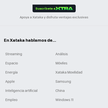
App
ok
e
am
m
rd
edI
ok
Suscríbete a
n
Apoya a Xataka y disfruta ventajas exclusivas
En Xataka hablamos de...
Streaming
Análisis
Espacio
Móviles
Energía
Xataka Movilidad
Apple
Samsung
Inteligencia artificial
China
Empleo
Windows 11