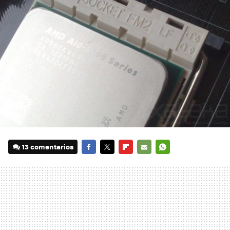
13 comentarios
FACEBOOK
TWITTER
FLIPBOARD
E-
WHATSAPP
MAIL