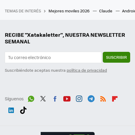
TEMAS DE INTERÉS
Mejores moviles 2026
Claude
Androi
RECIBE "Xatakaletter", NUESTRA NEWSLETTER
SEMANAL
SUSCRIBIR
Suscribiéndote aceptas nuestra
política de privacidad
Síguenos
Wh
Twit
Fac
You
Inst
Tele
RSS
Flip
ats
ter
ebo
tub
agr
gra
boa
Link
Tikt
App
ok
e
am
m
rd
edI
ok