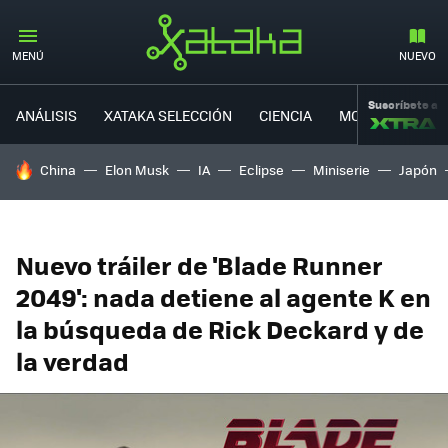
MENÚ
NUEVO
Suscríbete a
ANÁLISIS
XATAKA SELECCIÓN
CIENCIA
MOVILIDAD
HOY SE HABLA DE
China
Elon Musk
IA
Eclipse
Miniserie
Japón
Nuevo tráiler de 'Blade Runner
2049': nada detiene al agente K en
la búsqueda de Rick Deckard y de
la verdad