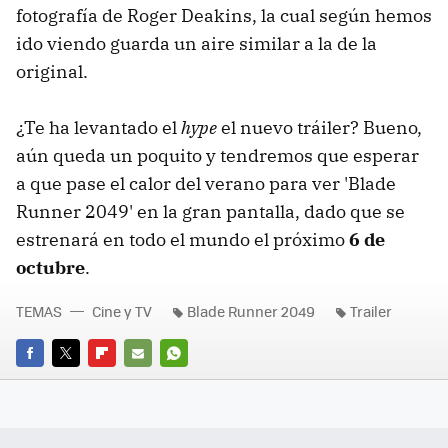
fotografía de Roger Deakins, la cual según hemos
ido viendo guarda un aire similar a la de la
original.
¿Te ha levantado el
hype
el nuevo tráiler? Bueno,
aún queda un poquito y tendremos que esperar
a que pase el calor del verano para ver 'Blade
Runner 2049' en la gran pantalla, dado que se
estrenará en todo el mundo el próximo
6 de
octubre
.
TEMAS
Cine y TV
Blade Runner 2049
Trailer
FACEBOOK
TWITTER
FLIPBOARD
E-
WHATSAPP
MAIL