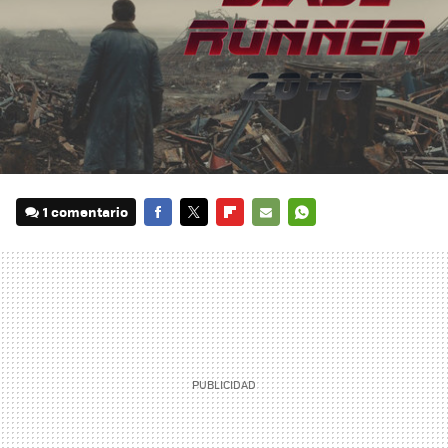
1 comentario
FACEBOOK
TWITTER
FLIPBOARD
E-
WHATSAPP
MAIL