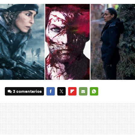
3 comentarios
FACEBOOK
TWITTER
FLIPBOARD
E-
WHATSAPP
MAIL