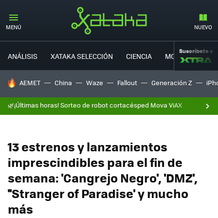
MENÚ
NUEVO
Suscríbete a
ANÁLISIS
XATAKA SELECCIÓN
CIENCIA
MOVILIDAD
HOY SE HABLA DE
AEMET
China
Waze
Fallout
Generación Z
iPh
🌿¡Últimas horas! Sorteo de robot cortacésped Mova ViAX
13 estrenos y lanzamientos
imprescindibles para el fin de
semana: 'Cangrejo Negro', 'DMZ',
''Stranger of Paradise' y mucho
más