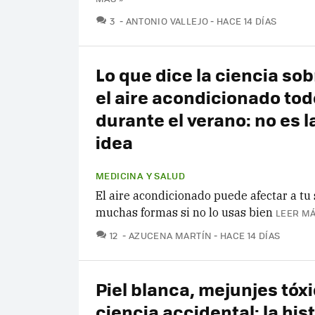
COMENTARIOS
3
ANTONIO VALLEJO
HACE 14 DÍAS
Lo que dice la ciencia sob
el aire acondicionado todo
durante el verano: no es l
idea
MEDICINA Y SALUD
El aire acondicionado puede afectar a tu
muchas formas si no lo usas bien
LEER MÁ
COMENTARIOS
12
AZUCENA MARTÍN
HACE 14 DÍAS
Piel blanca, mejunjes tóxi
ciencia accidental: la his