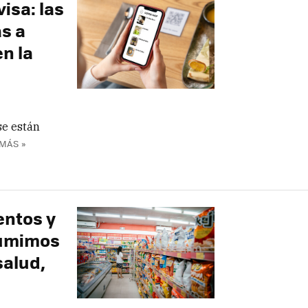
isa: las
s a
n la
se están
MÁS »
entos y
sumimos
salud,