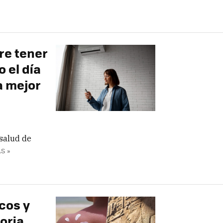
re tener
 el día
a mejor
 salud de
S »
cos y
toria