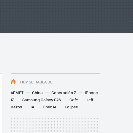
HOY SE HABLA DE
AEMET
China
Generación Z
iPhone
17
Samsung Galaxy S26
Café
Jeff
Bezos
IA
OpenAI
Eclipse