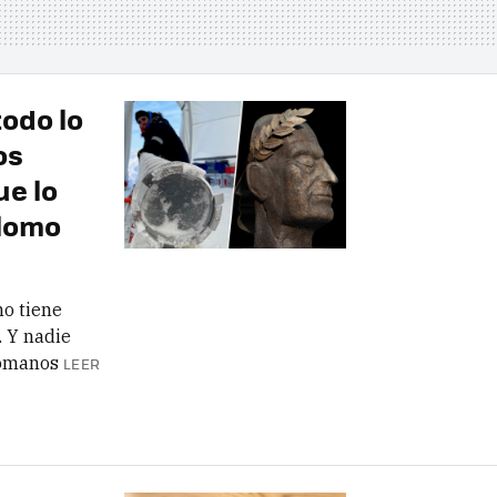
todo lo
os
e lo
plomo
o tiene
 Y nadie
romanos
LEER