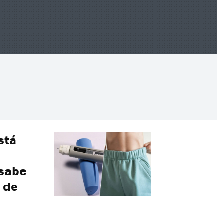
stá
 sabe
 de