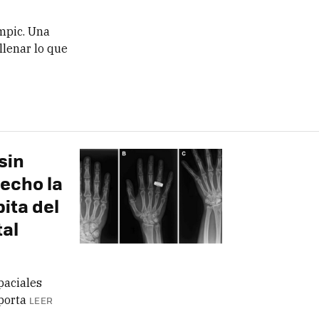
mpic. Una
lenar lo que
sin
echo la
ita del
al
paciales
porta
LEER