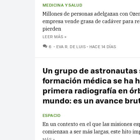
MEDICINA Y SALUD
Millones de personas adelgazan con Oze
empresa vende grasa de cadáver para rel
pierden
LEER MÁS »
COMENTARIOS
6
EVA R. DE LUIS
HACE 14 DÍAS
Un grupo de astronautas 
formación médica se ha h
primera radiografía en órb
mundo: es un avance brut
ESPACIO
En un contexto en el que las misiones es
comienzan a ser más largas, este hito im
MÁS »