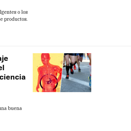
lgentes o los
de productos.
aje
el
 ciencia
una buena