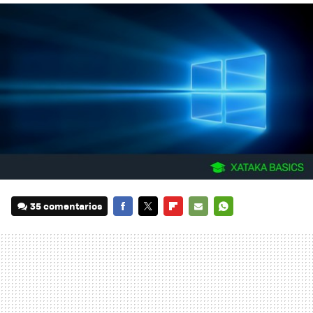
35 comentarios
FACEBOOK
TWITTER
FLIPBOARD
E-
WHATSAPP
MAIL