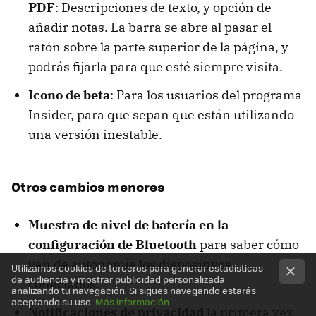
PDF
: Descripciones de texto, y opción de
añadir notas. La barra se abre al pasar el
ratón sobre la parte superior de la página, y
podrás fijarla para que esté siempre visita.
Icono de beta
: Para los usuarios del programa
Insider, para que sepan que están utilizando
una versión inestable.
Otros cambios menores
Muestra de nivel de batería en la
configuración de Bluetooth
para saber cómo
van de autonomía los dispositivos
Utilizamos cookies de terceros para generar estadísticas
de audiencia y mostrar publicidad personalizada
conectados.
analizando tu navegación. Si sigues navegando estarás
aceptando su uso.
Más información
Notificaciones de privacidad
la primera vez