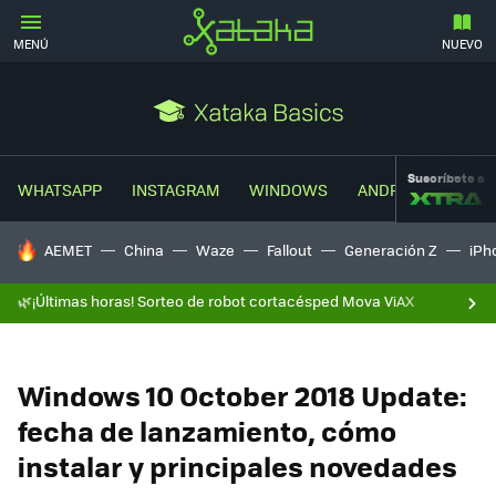
MENÚ
NUEVO
Suscríbete a
WHATSAPP
INSTAGRAM
WINDOWS
ANDROID
TRUC
HOY SE HABLA DE
AEMET
China
Waze
Fallout
Generación Z
iPh
🌿¡Últimas horas! Sorteo de robot cortacésped Mova ViAX
Windows 10 October 2018 Update:
fecha de lanzamiento, cómo
instalar y principales novedades