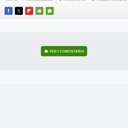
FACEBOOK
TWITTER
FLIPBOARD
E-
WHATSAPP
MAIL
VER
1 COMENTARIO