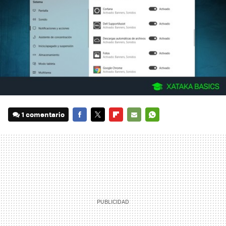
1 comentario
FACEBOOK
TWITTER
FLIPBOARD
E-
WHATSAPP
MAIL