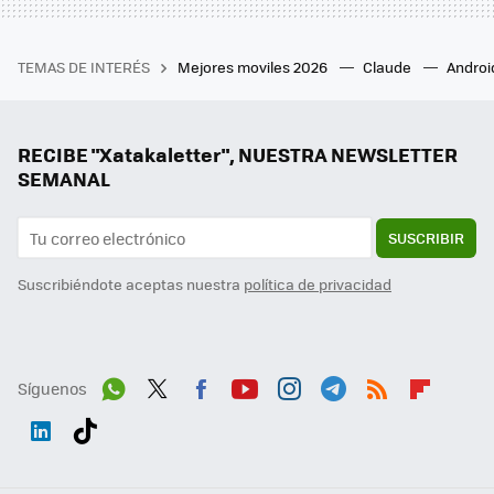
TEMAS DE INTERÉS
Mejores moviles 2026
Claude
Androi
RECIBE "Xatakaletter", NUESTRA NEWSLETTER
SEMANAL
SUSCRIBIR
Suscribiéndote aceptas nuestra
política de privacidad
Síguenos
Wh
Twit
Fac
You
Inst
Tele
RSS
Flip
ats
ter
ebo
tub
agr
gra
boa
Link
Tikt
App
ok
e
am
m
rd