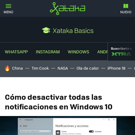
MENÚ
NUEVO
Suscríbete a
WHATSAPP
INSTAGRAM
WINDOWS
ANDROID
TRUC
HOY SE HABLA DE
China
Tim Cook
NASA
Ola de calor
iPhone 18
Cómo desactivar todas las
notificaciones en Windows 10