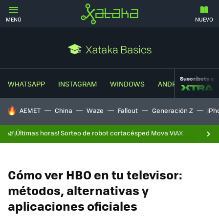
MENÚ
NUEVO
Suscríbete a
WHATSAPP
INSTAGRAM
WINDOWS
ANDROID
TRUC
HOY SE HABLA DE
AEMET
China
Waze
Fallout
Generación Z
iPh
🌿¡Últimas horas! Sorteo de robot cortacésped Mova ViAX
Cómo ver HBO en tu televisor:
métodos, alternativas y
aplicaciones oficiales