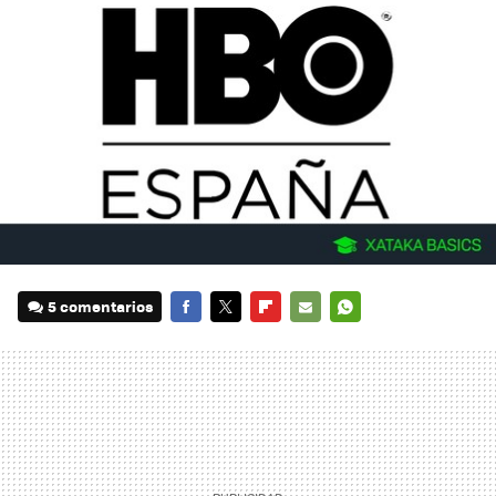
5 comentarios
FACEBOOK
TWITTER
FLIPBOARD
E-
WHATSAPP
MAIL