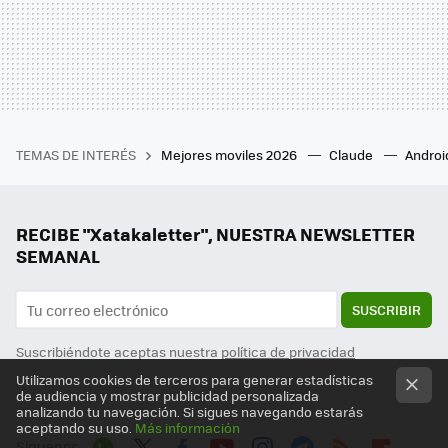
TEMAS DE INTERÉS
Mejores moviles 2026
Claude
Androi
RECIBE "Xatakaletter", NUESTRA NEWSLETTER
SEMANAL
SUSCRIBIR
Suscribiéndote aceptas nuestra
política de privacidad
Utilizamos cookies de terceros para generar estadísticas
de audiencia y mostrar publicidad personalizada
analizando tu navegación. Si sigues navegando estarás
aceptando su uso.
Más información
Síguenos