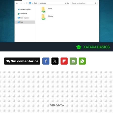
Sin comentarios
FACEBOOK
TWITTER
FLIPBOARD
E-
WHATSAPP
MAIL