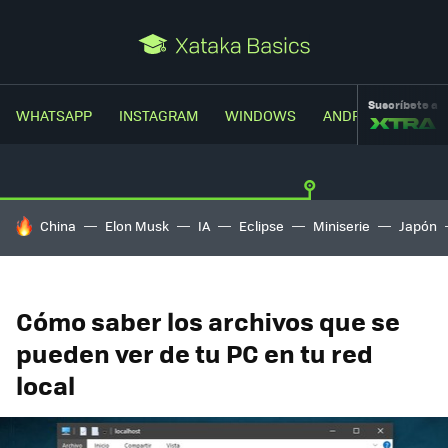
Suscríbete a
WHATSAPP
INSTAGRAM
WINDOWS
ANDROID
TRUC
HOY SE HABLA DE
China
Elon Musk
IA
Eclipse
Miniserie
Japón
Cómo saber los archivos que se
pueden ver de tu PC en tu red
local