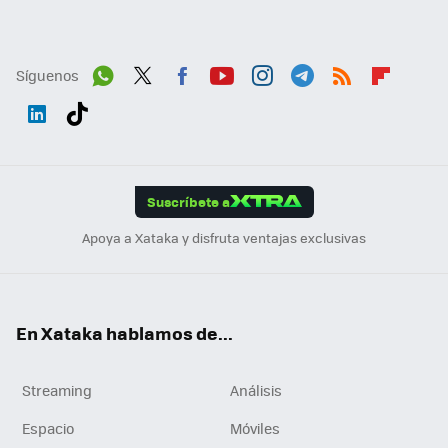
Síguenos
Wh
Twit
Fac
You
Inst
Tele
RSS
Flip
ats
ter
ebo
tub
agr
gra
boa
Link
Tikt
App
ok
e
am
m
rd
edI
ok
Suscríbete a
n
Apoya a Xataka y disfruta ventajas exclusivas
En Xataka hablamos de...
Streaming
Análisis
Espacio
Móviles