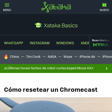
MENÚ
NUEVO
Suscríbete a
WHATSAPP
INSTAGRAM
WINDOWS
ANDROID
TRUC
HOY SE HABLA DE
China
Tim Cook
NASA
Waze
iPhone Air
iPhone
🌿¡Últimas horas! Sorteo de robot cortacésped Mova ViAX
Cómo resetear un Chromecast