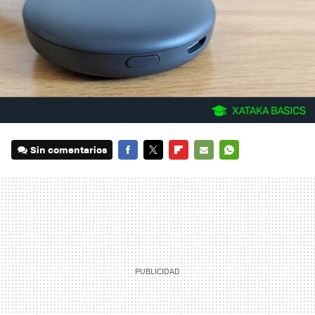
Sin comentarios
FACEBOOK
TWITTER
FLIPBOARD
E-
WHATSAPP
MAIL