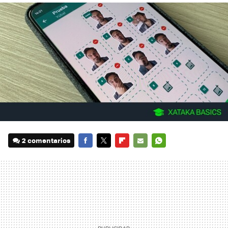
2 comentarios
FACEBOOK
TWITTER
FLIPBOARD
E-
WHATSAPP
MAIL