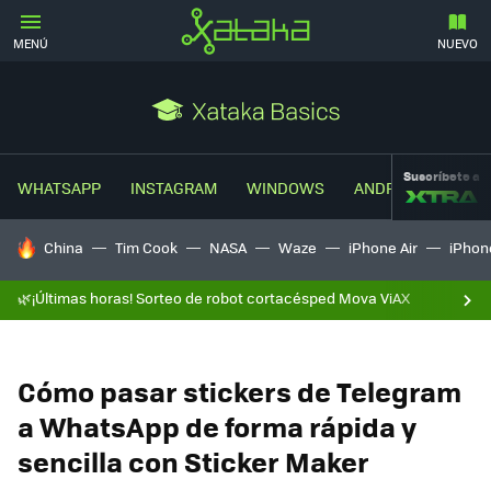
MENÚ
NUEVO
Suscríbete a
WHATSAPP
INSTAGRAM
WINDOWS
ANDROID
TRUC
HOY SE HABLA DE
China
Tim Cook
NASA
Waze
iPhone Air
iPhone
🌿¡Últimas horas! Sorteo de robot cortacésped Mova ViAX
Cómo pasar stickers de Telegram
a WhatsApp de forma rápida y
sencilla con Sticker Maker