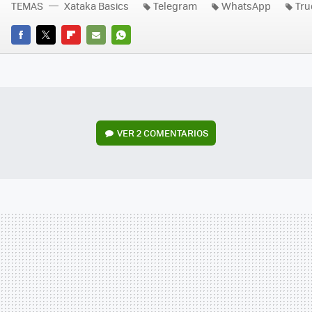
TEMAS
Xataka Basics
Telegram
WhatsApp
Tru
FACEBOOK
TWITTER
FLIPBOARD
E-
WHATSAPP
MAIL
VER
2 COMENTARIOS