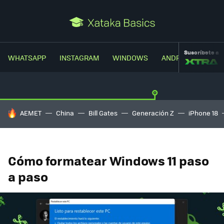
Suscríbete a
WHATSAPP
INSTAGRAM
WINDOWS
ANDROID
TRUC
HOY SE HABLA DE
AEMET
China
Bill Gates
Generación Z
iPhone 18
Cómo formatear Windows 11 paso
a paso