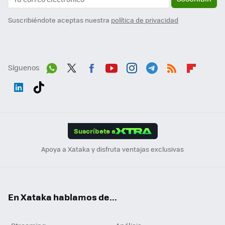
Suscribiéndote aceptas nuestra
política de privacidad
Síguenos
Wh
Twit
Fac
You
Inst
Tele
RSS
Flip
ats
ter
ebo
tub
agr
gra
boa
Link
Tikt
App
ok
e
am
m
rd
edI
ok
Suscríbete a
n
Apoya a Xataka y disfruta ventajas exclusivas
En Xataka hablamos de...