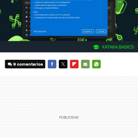
9 comentarios
FACEBOOK
TWITTER
FLIPBOARD
E-
WHATSAPP
MAIL