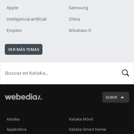
Apple
Samsung
Inteligencia artificial
China
Empleo
Windows 11
VER MÁS TEMAS
BUSCA
SUBIR
Xataka
Xataka Móvil
Applesfera
Xataka Smart Home