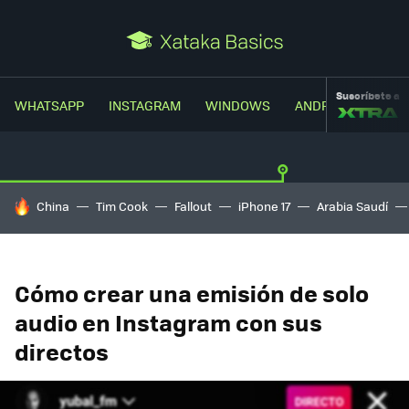
Suscríbete a
WHATSAPP
INSTAGRAM
WINDOWS
ANDROID
TRUC
HOY SE HABLA DE
China
Tim Cook
Fallout
iPhone 17
Arabia Saudí
Cómo crear una emisión de solo
audio en Instagram con sus
directos