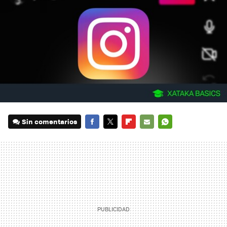
Sin comentarios
FACEBOOK
TWITTER
FLIPBOARD
E-
WHATSAPP
MAIL