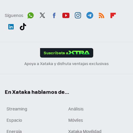
Síguenos
Wh
Twit
Fac
You
Inst
Tele
RSS
Flip
ats
ter
ebo
tub
agr
gra
boa
Link
Tikt
App
ok
e
am
m
rd
edI
ok
Suscríbete a
n
Apoya a Xataka y disfruta ventajas exclusivas
En Xataka hablamos de...
Streaming
Análisis
Espacio
Móviles
Energía
Xataka Movilidad