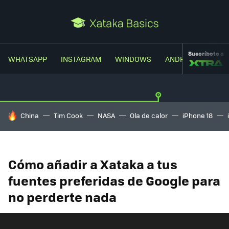
Suscríbete a
WHATSAPP
INSTAGRAM
WINDOWS
ANDROID
TRUC
HOY SE HABLA DE
China
Tim Cook
NASA
Ola de calor
iPhone 18
Cómo añadir a Xataka a tus
fuentes preferidas de Google para
no perderte nada