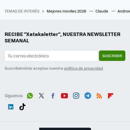
TEMAS DE INTERÉS
Mejores moviles 2026
Claude
Androi
RECIBE "Xatakaletter", NUESTRA NEWSLETTER
SEMANAL
SUSCRIBIR
Suscribiéndote aceptas nuestra
política de privacidad
Síguenos
Wh
Twit
Fac
You
Inst
Tele
RSS
Flip
ats
ter
ebo
tub
agr
gra
boa
Link
Tikt
App
ok
e
am
m
rd
edI
ok