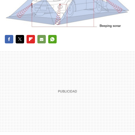
FACEBOOK
TWITTER
FLIPBOARD
E-
WHATSAPP
MAIL