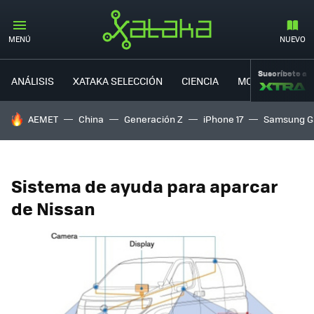
MENÚ
NUEVO
Suscríbete a
ANÁLISIS
XATAKA SELECCIÓN
CIENCIA
MOVILIDAD
HOY SE HABLA DE
AEMET
China
Generación Z
iPhone 17
Samsung G
Sistema de ayuda para aparcar
de Nissan