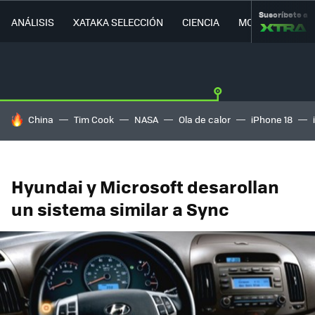
Suscríbete a
ANÁLISIS
XATAKA SELECCIÓN
CIENCIA
MOVILIDAD
HOY SE HABLA DE
China
Tim Cook
NASA
Ola de calor
iPhone 18
Hyundai y Microsoft desarollan
un sistema similar a Sync