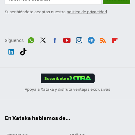
Suscribiéndote aceptas nuestra
política de privacidad
Síguenos
Wh
Twit
Fac
You
Inst
Tele
RSS
Flip
ats
ter
ebo
tub
agr
gra
boa
Link
Tikt
App
ok
e
am
m
rd
edI
ok
Suscríbete a
n
Apoya a Xataka y disfruta ventajas exclusivas
En Xataka hablamos de...
Streaming
Análisis