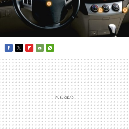
FACEBOOK
TWITTER
FLIPBOARD
E-
WHATSAPP
MAIL